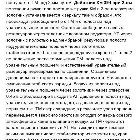
поступает в ТМ под 2 ым путем.
Действие Км 394 при 2-ом
положении ручки: при постановке ручки КМ в 2-ое положение
золотник устанавливается к зеркалу таким образом, что
происходит разобщение Гр с ТМ и с полостью над
уравнительным поршнем. Остается сообщение главных
резервуаров через золотник с клапаном редуктора, УР через
золотник с полостью над мембраной редуктора и полости
над уравнительным поршнем через золотник со
стабилизатором. Т. к. после перевода ручки крана с 1 го во 2
ое положение после торможения ТМ, полость над
уравнительным поршнем и естественный уравнительный
резервуар перезаряжены по сравнении. С зарядным
давлением на которое отрегулирован редуктор. Начинается
ликвидация этой сверх зарядки. Воздух из полости над
уравнительным поршнем через золотник и через отверстие
0.45 в стабилизаторе выходит в АТ, давление в полости над
уравнительным поршнем падает, а давление в полости под
поршнем т. е. ТМ сверх зарядное в результате урав поршень
перемещается вверх его хвостовик отходит от верха осевого
атмосферного канала клапана и воздух из ТМ через этот
канал начинает выходить в АТ. Но выходит таким темпом,
каким он выходит через стабилизатор из полости над урав