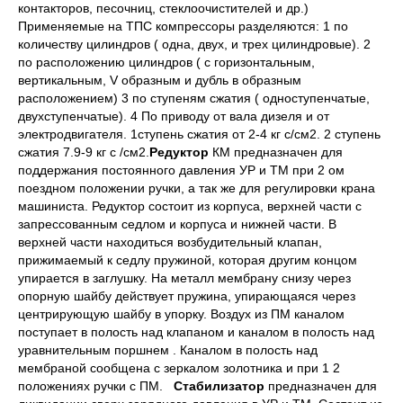
контакторов, песочниц, стеклоочистителей и др.)
Применяемые на ТПС компрессоры разделяются: 1 по
количеству цилиндров ( одна, двух, и трех цилиндровые). 2
по расположению цилиндров ( с горизонтальным,
вертикальным, V образным и дубль в образным
расположением) 3 по ступеням сжатия ( одноступенчатые,
двухступенчатые). 4 По приводу от вала дизеля и от
электродвигателя. 1ступень сжатия от 2-4 кг с/см2. 2 ступень
сжатия 7.9-9 кг с /см2.
Редуктор
КМ предназначен для
поддержания постоянного давления УР и ТМ при 2 ом
поездном положении ручки, а так же для регулировки крана
машиниста. Редуктор состоит из корпуса, верхней части с
запрессованным седлом и корпуса и нижней части. В
верхней части находиться возбудительный клапан,
прижимаемый к седлу пружиной, которая другим концом
упирается в заглушку. На металл мембрану снизу через
опорную шайбу действует пружина, упирающаяся через
центрирующую шайбу в упорку. Воздух из ПМ каналом
поступает в полость над клапаном и каналом в полость над
уравнительным поршнем . Каналом в полость над
мембраной сообщена с зеркалом золотника и при 1 2
положениях ручки с ПМ.
Стабилизатор
предназначен для