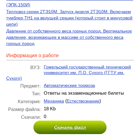
(ЭПК-150И)
Тепловоз серии 2ТЭ10М. Запуск дизеля 2ТЭ10М. Включаем
тумблер ТН1 на ведущей секции (который стоит в минусовой
цепи)
Давление от собственного веса горных пород. Вертикальное
давление, возникающее в массиве от собственного веса
горных пород
Информация о работе
Гомельский государственный технический
ВУЗ:
университет им. П.О. Сухого (ГГТУ им.
Сухого)
Автоматические тормоза
Предмет:
Ответы на экзаменационные билеты
Тип:
(
)
Механика
Естествознание
Категория:
18 Kb
Размер файла:
0
Скачали:
Скачать файл