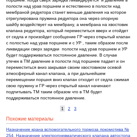
поршнем. Когда сверх зарядка ликвидируется и давление в
полости над урав поршнем и естественно в полости над
мембраной редуктора станет меньше давления на которое
отрегулирована пружина редуктора она через опорную
шайбу воздействует на мембрану, а мембрана на хвостовик
клапана редуктора, который переместиться вверх и отойдет
от седла и произойдет сообщение ГР через открытый клапан
с полостью над урав поршнем и с УР , таким образом после
ликвидации сверх зарядки полости над урав поршнем и УР
будет поддерживаться постоянное давление. В случае
утечек в ТМ давление в полости под поршнем падает и он
переместиться вниз закрывая своим хвостовиком осевой
атмосферный канал клапана, а при дальнейшем
перемещении поршня вниз клапан отходит от седла сжимая
свою пружину и ГР через открытый канал начинают
подпитывать ТМ таким образом что в ТМ будет
поддерживаться постоянное давление.
1
2
3
Похожие материалы
Назначение крана вспомогательного тормоза локомотива №
254. Назначение электропневматического клапана автостопа