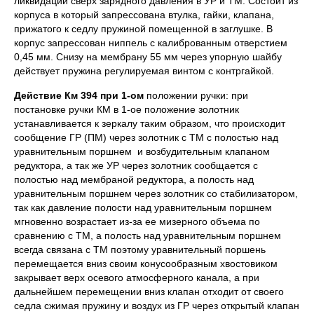
ликвидации сверх зарядного давления в УР и ТМ. Состоит из
корпуса в который запрессована втулка, гайки, клапана,
прижатого к седлу пружиной помещенной в заглушке. В
корпус запрессован ниппель с калиброванным отверстием
0,45 мм. Снизу на мембрану 55 мм через упорную шайбу
действует пружина регулируемая винтом с контргайкой.
Действие Км 394 при 1-ом
положении ручки: при
постановке ручки КМ в 1-ое положение золотник
устанавливается к зеркалу таким образом, что происходит
сообщение ГР (ПМ) через золотник с ТМ с полостью над
уравнительным поршнем и возбудительным клапаном
редуктора, а так же УР через золотник сообщается с
полостью над мембраной редуктора, а полость над
уравнительным поршнем через золотник со стабилизатором,
так как давление полости над уравнительным поршнем
мгновенно возрастает из-за ее мизерного объема по
сравнению с ТМ, а полость над уравнительным поршнем
всегда связана с ТМ поэтому уравнительный поршень
перемещается вниз своим конусообразным хвостовиком
закрывает верх осевого атмосферного канала, а при
дальнейшем перемещении вниз клапан отходит от своего
седла сжимая пружину и воздух из ГР через открытый клапан