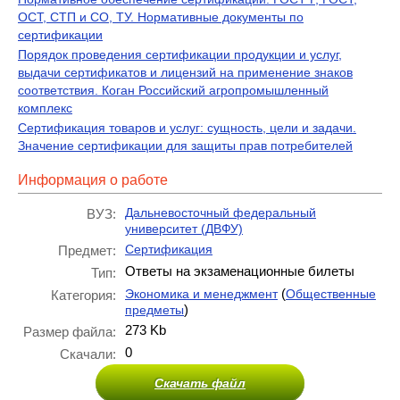
ОСТ, СТП и СО, ТУ. Нормативные документы по
сертификации
Порядок проведения сертификации продукции и услуг,
выдачи сертификатов и лицензий на применение знаков
соответствия. Коган Российский агропромышленный
комплекс
Сертификация товаров и услуг: сущность, цели и задачи.
Значение сертификации для защиты прав потребителей
Информация о работе
Дальневосточный федеральный
ВУЗ:
университет (ДВФУ)
Сертификация
Предмет:
Ответы на экзаменационные билеты
Тип:
(
Экономика и менеджмент
Общественные
Категория:
)
предметы
273 Kb
Размер файла:
0
Скачали:
Скачать файл