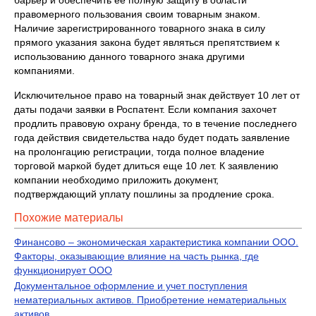
барьер и обеспечить ее полную защиту в области
правомерного пользования своим товарным знаком.
Наличие зарегистрированного товарного знака в силу
прямого указания закона будет являться препятствием к
использованию данного товарного знака другими
компаниями.
Исключительное право на товарный знак действует 10 лет от
даты подачи заявки в Роспатент. Если компания захочет
продлить правовую охрану бренда, то в течение последнего
года действия свидетельства надо будет подать заявление
на пролонгацию регистрации, тогда полное владение
торговой маркой будет длиться еще 10 лет. К заявлению
компании необходимо приложить документ,
подтверждающий уплату пошлины за продление срока.
Похожие материалы
Финансово – экономическая характеристика компании ООО.
Факторы, оказывающие влияние на часть рынка, где
функционирует ООО
Документальное оформление и учет поступления
нематериальных активов. Приобретение нематериальных
активов