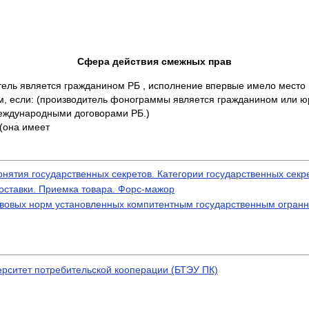
Сфера действия смежных прав
тель является гражданином РБ , исполнение впервые имело место
м, если: (производитель фонограммы является гражданином или 
международными договорами РБ.)
(она имеет
ятия государственных секретов. Категории государственных секр
оставки. Приемка товара. Форс-мажор
овых норм установленных компитентным государственным огранн
ерситет потребительской кооперации (БТЭУ ПК)