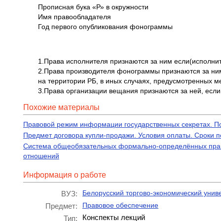
Прописная бука «Р» в окружности
Имя правообладателя
Год первого опубликования фонограммы
1.Права исполнителя признаются за ним если(исполни
2.Права производителя фонограммы признаются за ни
на территории РБ, в иных случаях, предусмотренных 
3.Права организации вещания признаются за ней, если
Похожие материалы
Правовой режим информации государственных секретах. Пон
Предмет договора купли-продажи. Условия оплаты. Сроки п
Система общеобязательных формально-определённых прав
отношений
Информация о работе
Белорусский торгово-экономический унив
ВУЗ:
Правовое обеспечение
Предмет:
Конспекты лекций
Тип: