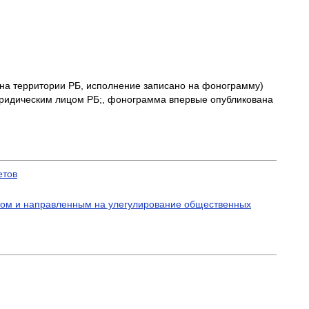
 на территории РБ, исполнение записано на фонограмму)
юридическим лицом РБ;, фонограмма впервые опубликована
етов
ом и направленным на улегулирование общественных