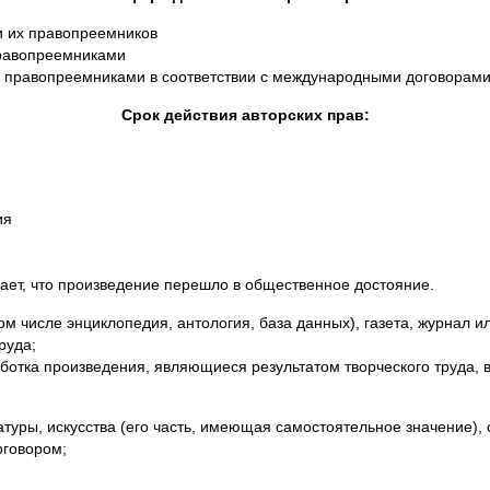
и их правопреемников
правопреемниками
их правопреемниками в соответствии с международными договорам
Срок действия авторских прав:
ия
ает, что произведение перешло в общественное достояние.
ом числе энциклопедия, антология, база данных), газета, журнал
руда;
отка произведения, являющиеся результатом творческого труда, в 
туры, искусства (его часть, имеющая самостоятельное значение),
оговором;