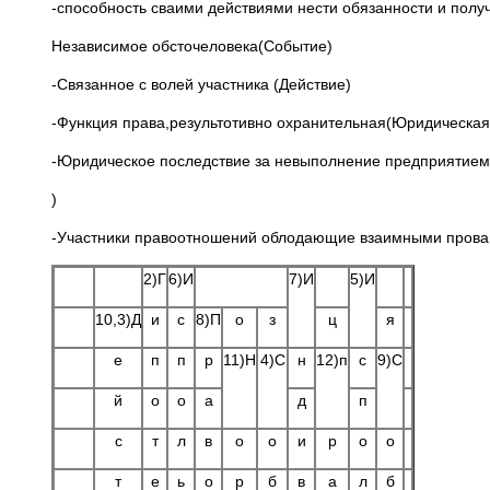
-способность сваими действиями нести обязанности и полу
Независимое обсточеловека(Событие)
-Связанное с волей участника (Действие)
-Функция права,результотивно охранительная(Юридическая
-Юридическое последствие за невыполнение предприятием
)
-Участники правоотношений облодающие взаимными провам
2)Г
6)И
7)И
5)И
10,3)Д
и
с
8)П
о
з
ц
я
е
п
п
р
11)Н
4)С
н
12)п
с
9)С
й
о
о
а
д
п
с
т
л
в
о
о
и
р
о
о
т
е
ь
о
р
б
в
а
л
б