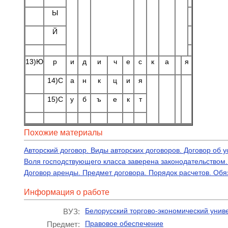
Ы
Й
13)Ю
р
и
д
и
ч
е
с
к
а
я
14)С
а
н
к
ц
и
я
15)С
у
б
ъ
е
к
т
Похожие материалы
Авторский договор. Виды авторских договоров. Договор об
Воля господствующего класса заверена законодательством
Договор аренды. Предмет договора. Порядок расчетов. Обя
Информация о работе
Белорусский торгово-экономический унив
ВУЗ:
Правовое обеспечение
Предмет: