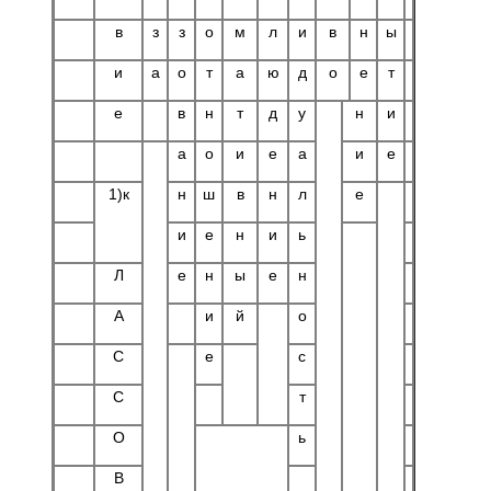
в
з
з
о
м
л
и
в
н
ы
и
а
о
т
а
ю
д
о
е
т
е
в
н
т
д
у
н
и
а
о
и
е
а
и
е
1)к
н
ш
в
н
л
е
и
е
н
и
ь
Л
е
н
ы
е
н
А
и
й
о
С
е
с
С
т
О
ь
В