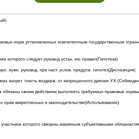
ый)
вовых норм установленных компитентным государственным огран
ии которого следует руковод устан. ею правил(Гипотеза)
оро. нужн. руковод. при наст. услов. предусм. гипотез(Диспазиция)
ах запрет. тоесть воздерж. от запрещенного дияния У.К.(Соблюде
ва обязаны своим действием выполнять требуемых правовые норм
 прав закрепленных в законодательстве(Использование)
участники которого связаны взаимным субъективными обязанастя