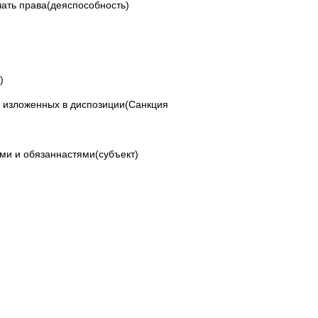
чать права(деяспособность)
)
 изложенных в диспозиции(Санкция
и и обязаннастями(субъект)