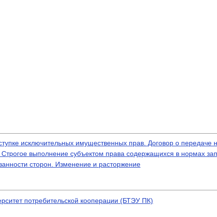
 уступке исключительных имущественных прав. Договор о передаче 
. Строгое выполнение субъектом права содержащихся в нормах за
занности сторон. Изменение и расторжение
ерситет потребительской кооперации (БТЭУ ПК)