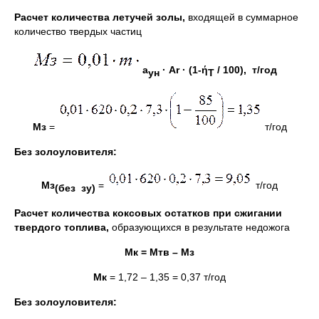
Расчет количества летучей золы,
входящей в суммарное
количество твердых частиц
а
· А
r
· (1-
ή
/ 100), т/год
ун
T
M
з
=
т/год
Без золоуловителя:
M
з
=
т/год
(без зу)
Расчет количества коксовых остатков при сжигании
твердого топлива,
образующихся в результате недожога
Мк = Мтв – Мз
Мк
= 1,72 – 1,35 = 0,37 т/год
Без золоуловителя: