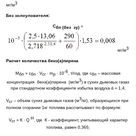
3
мг/м
Без золоуловителя:
С
=
бп (без зу)
3
мг/м
Расчет количества бенз(а)пирена
-6
М
= с
· V
· m
· 10
, т/год, где с
– массовая
бп
бп
сг
p
бп
3
концентрация бенз(а)пирена (мг/м
) в сухих дымовых газах
при стандартном коэффициенте избытка воздуха ά = 1,4;
3
V
– объем сухих дымовых газов (м
/кг), образующихся при
сг
полном сгорании 1кг топлива рассчитывают по формуле:
H
V
= К · Q
, где К - коэффициент, учитывающий характер
сг
топлива, равен 0,365;