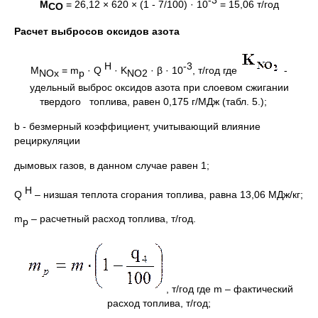
М
= 26,12 × 620 × (1 - 7/100) · 10
= 15,06 т/год
СО
Расчет выбросов оксидов азота
H
-3
M
= m
· Q
· K
· β · 10
, т/год где
-
NOх
p
NO
2
удельный выброс оксидов азота при слоевом сжигании
твердого топлива, равен 0,175 г/МДж (табл. 5.);
b - безмерный коэффициент, учитывающий влияние
рециркуляции
дымовых газов, в данном случае равен 1;
H
Q
– низшая теплота сгорания топлива, равна 13,06 МДж/кг;
m
– расчетный расход топлива, т/год.
p
, т/год где m – фактический
расход топлива, т/год;