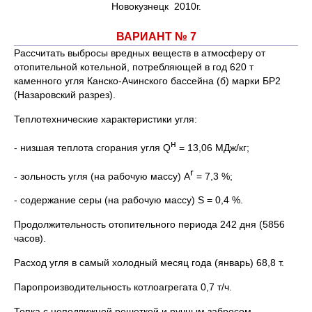
Новокузнецк 2010г.
ВАРИАНТ № 7
Рассчитать выбросы вредных веществ в атмосферу от
отопительной котельной, потребляющей в год 620 т
каменного угля Канско-Ачинского бассейна (б) марки БР2
(Назаровский разрез).
Теплотехнические характеристики угля:
н
- низшая теплота сгорания угля Q
= 13,06 МДж/кг;
r
- зольность угля (на рабочую массу) А
= 7,3 %;
- содержание серы (на рабочую массу) S = 0,4 %.
Продолжительность отопительного периода 242 дня (5856
часов).
Расход угля в самый холодный месяц года (январь) 68,8 т.
Паропроизводительность котлоагрегата 0,7 т/ч.
Топка с неподвижной решеткой и ручным забросом.