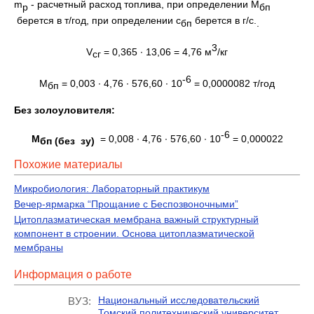
m
- расчетный расход топлива, при определении М
p
бп
берется в т/год, при определении с
берется в г/с.
бп
.
3
V
= 0,365 · 13,06 = 4,76 м
/кг
сг
-6
М
= 0,003 · 4,76 · 576,60 · 10
= 0,0000082 т/год
бп
Без золоуловителя:
-6
М
= 0,008 · 4,76 · 576,60 · 10
= 0,000022
бп (без зу)
Похожие материалы
Микробиология: Лабораторный практикум
Вечер-ярмарка “Прощание с Беспозвоночными”
Цитоплазматическая мембрана важный структурный
компонент в строении. Основа цитоплазматической
мембраны
Информация о работе
Национальный исследовательский
ВУЗ:
Томский политехнический университет