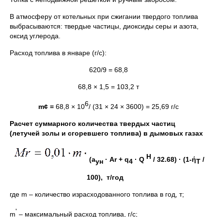
В атмосферу от котельных при сжигании твердого топлива
выбрасываются: твердые частицы, диоксиды серы и азота,
оксид углерода.
Расход топлива в январе (г/с):
620/9 = 68,8
68,8 × 1,5 = 103,2 т
6
m
¢
=
68,8 × 10
/ (31 × 24 × 3600) = 25,69 г/с
Расчет суммарного количества твердых частиц
(летучей золы и сгоревшего топлива) в дымовых газах
H
(а
· А
r
+
q
·
Q
/ 32.68) · (1-
ή
/
ун
4
T
100), т/год
где m
–
количество израсходованного топлива в год, т;
'
m
– максимальный расход топлива, г/с;