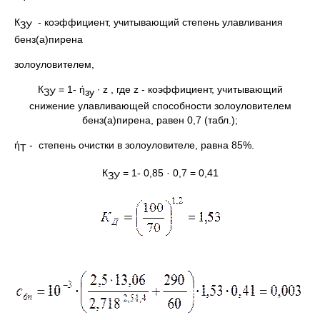
К
- коэффициент, учитывающий степень улавливания
ЗУ
бенз(а)пирена
золоуловителем,
К
= 1- ή
· z , где z - коэффициент, учитывающий
ЗУ
зу
снижение улавливающей способности золоуловителем
бенз(а)пирена, равен 0,7 (табл.);
ή
- степень очистки в золоуловителе, равна 85%.
T
К
= 1- 0,85 · 0,7 = 0,41
ЗУ