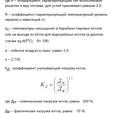
где А – коэффициент, характеризующий тип колосниковой
решетки и вид топлива, для углей принимают равным 2,5;
R – коэффициент, характеризующий температурный уровень
экранов и зависящий от
t
– температуры насыщения в барабане паровых котлов
H
или на выходе из котла для водогрейных котлов (в данном
о
случае t
=60
С) R= 290;
H
ά – избыток воздуха в газах, равен 1,4;
е – 2,718
К
- коэффициент, учитывающий нагрузку котла,
Д
где Д
– номинальная нагрузка котла, равна 100 %;
Н
Д
– фактическая нагрузка котла, равна 70 %;
Ф