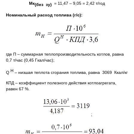
Мк
= 11,47 – 9,05 = 2,42 т/год
(без зу)
Номинальный расход топлива (г/с):
где П – суммарная теплопроизводительность котлов, равна
0,7 т/час (0,45 Гкал/час);
H
Q
– низшая теплота сгорания топлива, равна 3069 Ккал/кг
КПД – коэффициент полезного действия котлоагрегата,
равен 67 %.
;