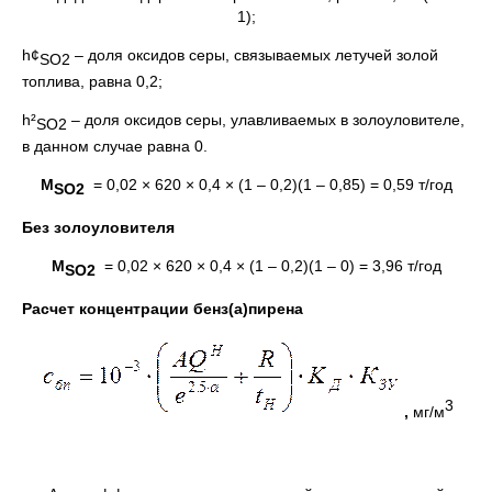
1);
h¢
– доля оксидов серы, связываемых летучей золой
SO2
топлива, равна 0,2;
h²
– доля оксидов серы, улавливаемых в золоуловителе,
SO2
в данном случае равна 0.
М
= 0,02 × 620 × 0,4 × (1 – 0,2)(1 – 0,85) = 0,59 т/год
SO2
Без золоуловителя
М
= 0,02 × 620 × 0,4 × (1 – 0,2)(1 – 0) = 3,96 т/год
SO2
Расчет концентрации бенз(а)пирена
3
,
мг/м