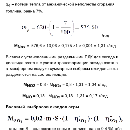
q
– потери тепла от механической неполноты сгорания
4
топлива, равна 7%.
т/год
M
= 576,6 × 13,06 × 0,175 ×1 × 0,001 = 1,31 т/год
Noх
В связи с установленными раздельными ПДК для оксида и
диоксида азота и с учетом трансформации оксида азота в
атмосферном воздухе суммарные выбросы оксидов азота
разделяются на составляющие:
M
= 0,8 · M
= 0,8 · 1,31 = 1,04 т/год
NO2
N
O
х
M
=
0,13 · M
= 0,13 · 1,31 = 0,17 т/год
NO
N
O
х
Валовый выбросов оксидов серы
т/год где S – содержание серы в топливе, равно 0,4 %(табл.