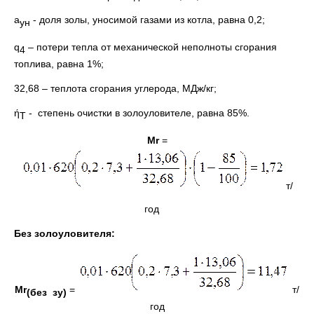
а
- доля золы, уносимой газами из котла, равна 0,2;
ун
q
– потери тепла от механической неполноты сгорания
4
топлива, равна 1%;
32,68 – теплота сгорания углерода, МДж/кг;
ή
- степень очистки в золоуловителе, равна 85%.
T
М
r
=
т/
год
Без золоуловителя:
М
r
=
т/
(без зу)
год