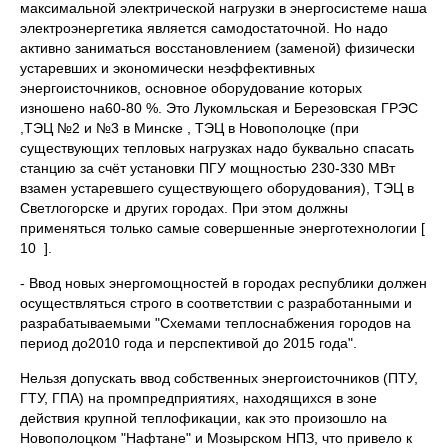
максимальной электрической нагрузки в энергосистеме наша
электроэнергетика является самодостаточной. Но надо
активно заниматься восстановлением (заменой) физически
устаревших и экономически неэффективных
энергоисточников, основное оборудование которых
изношено на60-80 %. Это Лукомльская и Березовская ГРЭС
,ТЭЦ №2 и №3 в Минске , ТЭЦ в Новополоцке (при
существующих тепловых нагрузках надо буквально спасать
станцию за счёт установки ПГУ мощностью 230-330 МВт
взамен устаревшего существующего оборудования), ТЭЦ в
Светлогорске и других городах. При этом должны
применяться только самые совершенные энерготехнологии [
10 ].
- Ввод новых энергомощностей в городах республики должен
осуществляться строго в соответствии с разработанными и
разрабатываемыми "Схемами теплоснабжения городов на
период до2010 года и перспективой до 2015 года".
Нельзя допускать ввод собственных энергоисточников (ПТУ,
ГТУ, ГПА) на промпредприятиях, находящихся в зоне
действия крупной теплофикации, как это произошло на
Новополоцком "Нафтане" и Мозырском НПЗ, что привело к