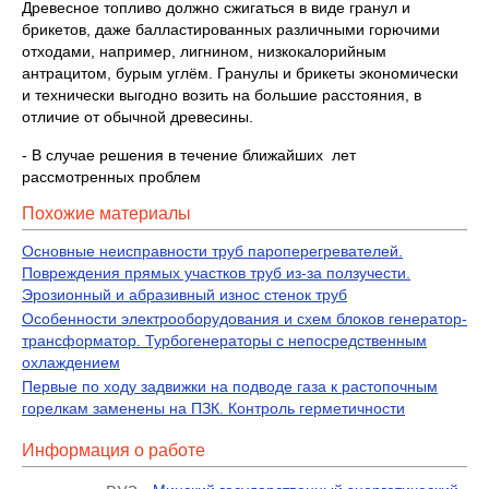
Древесное топливо должно сжигаться в виде гранул и
брикетов, даже балластированных различными горючими
отходами, например, лигнином, низкокалорийным
антрацитом, бурым углём. Гранулы и брикеты экономически
и технически выгодно возить на большие расстояния, в
отличие от обычной древесины.
- В случае решения в течение ближайших лет
рассмотренных проблем
Похожие материалы
Основные неисправности труб пароперегревателей.
Повреждения прямых участков труб из-за ползучести.
Эрозионный и абразивный износ стенок труб
Особенности электрооборудования и схем блоков генератор-
трансформатор. Турбогенераторы с непосредственным
охлаждением
Первые по ходу задвижки на подводе газа к растопочным
горелкам заменены на ПЗК. Контроль герметичности
Информация о работе