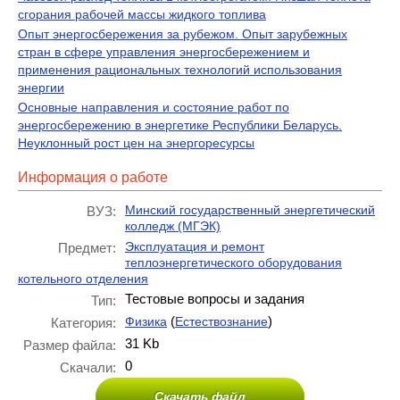
сгорания рабочей массы жидкого топлива
Опыт энергосбережения за рубежом. Опыт зарубежных
стран в сфере управления энергосбережением и
применения рациональных технологий использования
энергии
Основные направления и состояние работ по
энергосбережению в энергетике Республики Беларусь.
Неуклонный рост цен на энергоресурсы
Информация о работе
Минский государственный энергетический
ВУЗ:
колледж (МГЭК)
Эксплуатация и ремонт
Предмет:
теплоэнергетического оборудования
котельного отделения
Тестовые вопросы и задания
Тип:
(
)
Физика
Естествознание
Категория:
31 Kb
Размер файла:
0
Скачали:
Скачать файл