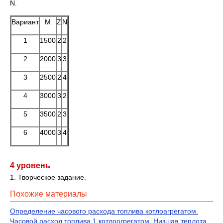
N.
Вариант
М
Z
N
1
1500
2
2
2
2000
3
3
3
2500
2
4
4
3000
3
2
5
3500
2
3
6
4000
3
4
4 уровень
1. Творческое задание.
Похожие материалы
Определение часового расхода топлива котлоагрегатом.
Часовой расход топлива 1 котлоогрегатом. Низшая теплота