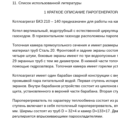
11. Список использованной литературы
1 КРАТКОЕ ОПИСАНИЕ ПАРОГЕНЕРАТОР
Котлоагрегат БКЗ 210 – 140 предназначен для работы на к
Котел вертикальный, водотрубный с естественной циркуля
газоходом. В горизонтальном газоходе расположены паропе
Топочная камера прямоугольного сечения и имеет размеры
материал труб Сталь 20. Фронтовой и задние экраны состоя
четыре штуки, боковые экраны имеют по три водоопускные 
29 экранных труб с тем же диаметром. В нижней части топ
помощью гидрозатвора. Топочная камера имеет горелки уст
Котлоагрегат имеет один барабан сварной конструкции с в
промывкой пара питательной водой. Первая ступень испаре
экранов. Внутри барабанов устройство состоит из циклоно
щита, установленного в верхней части барабана. Вторая ст
Пароперегреватель по характеру теплообмена состоит из р
ступень включает в себя потолочный пароперегреватель, в
мм. Ширмы состоят из труб D = 32×4 и камер D=133×17. Два
регулируется впрыскивающими пароохладителями.