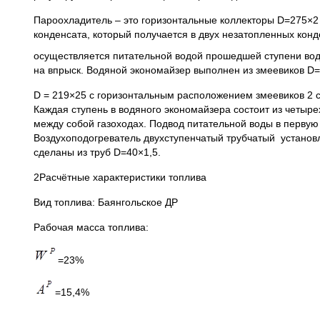
Пароохладитель – это горизонтальные коллекторы D=275×2
конденсата, который получается в двух незатопленных кон
осуществляется питательной водой прошедшей ступени вод
на впрыск. Водяной экономайзер выполнен из змеевиков D
D = 219×25 с горизонтальным расположением змеевиков 2 с
Каждая ступень в водяного экономайзера состоит из четыре
между собой газоходах. Подвод питательной воды в первую 
Воздухоподогреватель двухступенчатый трубчатый установл
сделаны из труб D=40×1,5.
2Расчётные характеристики топлива
Вид топлива: Баянгольское ДР
Рабочая масса топлива:
=23%
=15,4%