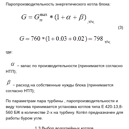
Паропроизводительность энергетического котла блока:
,т/ч;
(3)
т/ч;
где:
− запас по производительности (принимается согласно
НТП);
− расход на собственные нужды блока (принимается
согласно НТП);
По параметрам пара турбины , паропроизводительности и
виду топлива принимается установка котлов типа Е 420-13,8-
560 БЖ в количестве 2-х на турбину. Котёл предназначен для
работы буром угле.
1.3 Выбор водогрейных котлов.