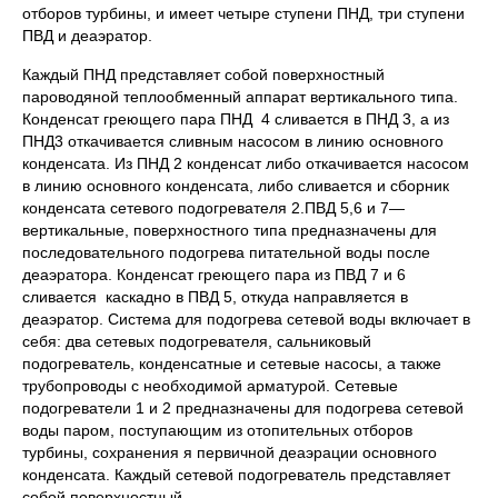
отборов турбины, и имеет четыре ступени ПНД, три ступени
ПВД и деаэратор.
Каждый ПНД представляет собой поверхностный
пароводяной теплообменный аппарат вертикального типа.
Конденсат греющего пара ПНД 4 сливается в ПНД 3, а из
ПНД3 откачивается сливным насосом в линию основного
конденсата. Из ПНД 2 конденсат либо откачивается насосом
в линию основного конденсата, либо сливается и сборник
конденсата сетевого подогревателя 2.ПВД 5,6 и 7—
вертикальные, поверхностного типа предназначены для
последовательного подогрева питательной воды после
деаэратора. Конденсат греющего пара из ПВД 7 и 6
сливается каскадно в ПВД 5, откуда направляется в
деаэратор. Система для подогрева сетевой воды включает в
себя: два сетевых подогревателя, сальниковый
подогреватель, конденсатные и сетевые насосы, а также
трубопроводы с необходимой арматурой. Сетевые
подогреватели 1 и 2 предназначены для подогрева сетевой
воды паром, поступающим из отопительных отборов
турбины, сохранения я первичной деаэрации основного
конденсата. Каждый сетевой подогреватель представляет
собой поверхностный