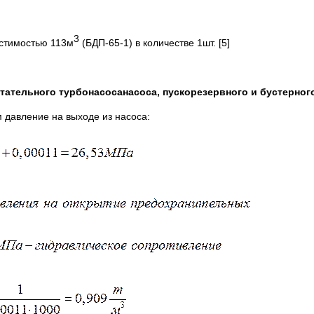
3
естимостью 113м
(БДП-65-1) в количестве 1шт. [5]
тательного турбонасосанасоса, пускорезервного и бустерного
 давление на выходе из насоса: