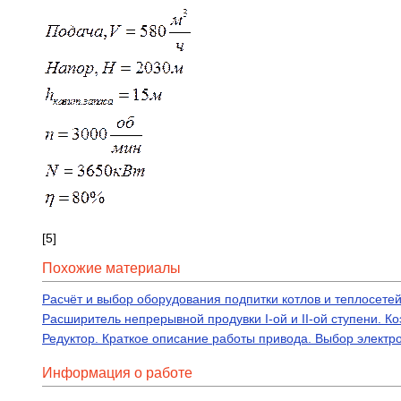
[5]
Похожие материалы
Расчёт и выбор оборудования подпитки котлов и теплосете
Расширитель непрерывной продувки I-ой и II-ой ступени. К
Редуктор. Краткое описание работы привода. Выбор элект
Информация о работе