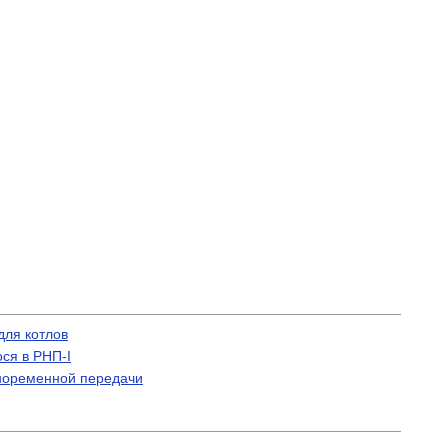
для котлов
ся в РНП-I
иноременной передачи