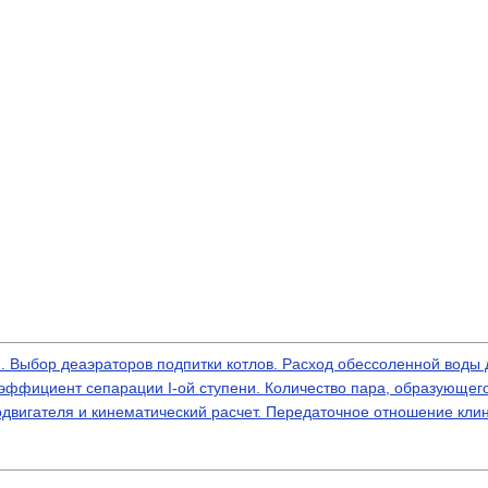
й. Выбор деаэраторов подпитки котлов. Расход обессоленной воды 
оэффициент сепарации I-ой ступени. Количество пара, образующего
родвигателя и кинематический расчет. Передаточное отношение кл