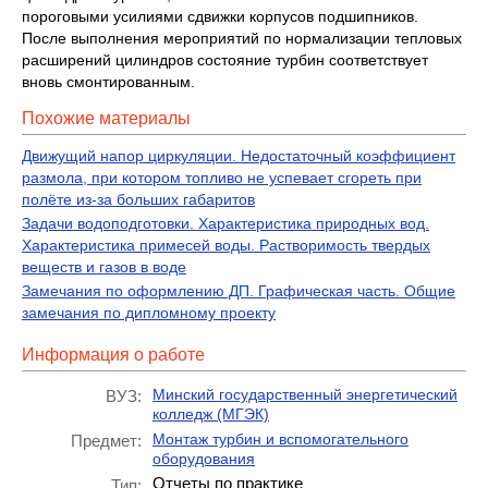
пороговыми усилиями сдвижки корпусов подшипников.
После выполнения мероприятий по нормализации тепловых
расширений цилиндров состояние турбин соответствует
вновь смонтированным.
Похожие материалы
Движущий напор циркуляции. Недостаточный коэффициент
размола, при котором топливо не успевает сгореть при
полёте из-за больших габаритов
Задачи водоподготовки. Характеристика природных вод.
Характеристика примесей воды. Растворимость твердых
веществ и газов в воде
Замечания по оформлению ДП. Графическая часть. Общие
замечания по дипломному проекту
Информация о работе
Минский государственный энергетический
ВУЗ:
колледж (МГЭК)
Монтаж турбин и вспомогательного
Предмет:
оборудования
Отчеты по практике
Тип: