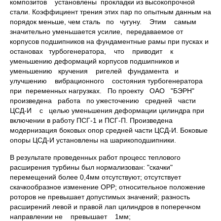
композитов установлены прокладки из высокопрочной
стали. Коэффициент трения этих пар по опытным данным на
порядок меньше, чем сталь по чугуну. Этим самым
значительно уменьшается усилие, передаваемое от
корпусов подшипников на фундаментные рамы при пусках и
остановах турбогенератора, что приводит к
уменьшению деформаций корпусов подшипников и
уменьшению кручения ригелей фундамента и
улучшению вибрационного состояния турбогенератора
при переменных нагрузках. По проекту ОАО "БЭРН"
произведена работа по ужесточению средней части
ЦСД-И с целью уменьшения деформации цилиндра при
включении в работу ПСГ-1 и ПСГ-П. Произведена
модернизация боковых опор средней части ЦСД-И. Боковые
опоры ЦСД-И установлены на шарикоподшипники.
В результате проведенных работ процесс теплового
расширения турбины был нормализован: "скачки"
перемещений более 0,4мм отсутствуют; отсутствует
скачкообразное изменение ОРР; относительное положение
роторов не превышает допустимых значений; разность
расширений левой и правой лап цилиндров в поперечном
направлении не превышает 1мм;