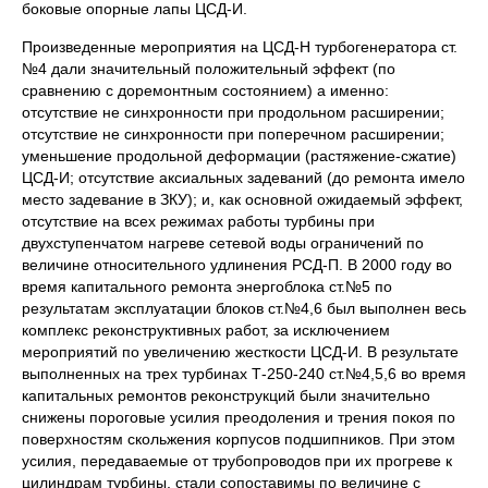
боковые опорные лапы ЦСД-И.
Произведенные мероприятия на ЦСД-Н турбогенератора ст.
№4 дали значительный положительный эффект (по
сравнению с доремонтным состоянием) а именно:
отсутствие не синхронности при продольном расширении;
отсутствие не синхронности при поперечном расширении;
уменьшение продольной деформации (растяжение-сжатие)
ЦСД-И; отсутствие аксиальных задеваний (до ремонта имело
место задевание в ЗКУ); и, как основной ожидаемый эффект,
отсутствие на всех режимах работы турбины при
двухступенчатом нагреве сетевой воды ограничений по
величине относительного удлинения РСД-П. В 2000 году во
время капитального ремонта энергоблока ст.№5 по
результатам эксплуатации блоков ст.№4,6 был выполнен весь
комплекс реконструктивных работ, за исключением
мероприятий по увеличению жесткости ЦСД-И. В результате
выполненных на трех турбинах Т-250-240 ст.№4,5,6 во время
капитальных ремонтов реконструкций были значительно
снижены пороговые усилия преодоления и трения покоя по
поверхностям скольжения корпусов подшипников. При этом
усилия, передаваемые от трубопроводов при их прогреве к
цилиндрам турбины, стали сопоставимы по величине с