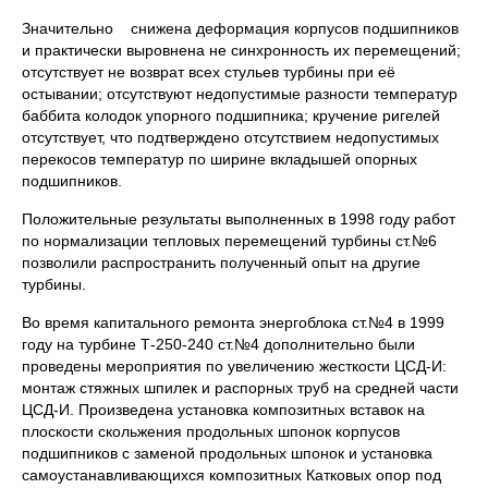
Значительно снижена деформация корпусов подшипников
и практически выровнена не синхронность их перемещений;
отсутствует не возврат всех стульев турбины при её
остывании; отсутствуют недопустимые разности температур
баббита колодок упорного подшипника; кручение ригелей
отсутствует, что подтверждено отсутствием недопустимых
перекосов температур по ширине вкладышей опорных
подшипников.
Положительные результаты выполненных в 1998 году работ
по нормализации тепловых перемещений турбины ст.№6
позволили распространить полученный опыт на другие
турбины.
Во время капитального ремонта энергоблока ст.№4 в 1999
году на турбине Т-250-240 ст.№4 дополнительно были
проведены мероприятия по увеличению жесткости ЦСД-И:
монтаж стяжных шпилек и распорных труб на средней части
ЦСД-И. Произведена установка композитных вставок на
плоскости скольжения продольных шпонок корпусов
подшипников с заменой продольных шпонок и установка
самоустанавливающихся композитных Катковых опор под