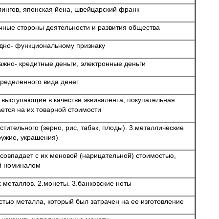
лингов, японская йена, швейцарский франк
ичные стороны деятельности и развития общества
дно- функциональному признаку
ажно- кредитные деньги, электронные деньги
ределенного вида денег
 выступающие в качестве эквивалента, покупательная
ется на их товарной стоимости
стительного (зерно, рис, табак, плоды). 3.металлические
ружие, украшения)
 совпадает с их меновой (нарицательной) стоимостью,
й номиналом
 металлов. 2.монеты. 3.банковские ноты
тью металла, который был затрачен на ее изготовление