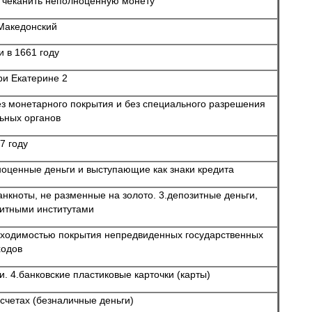
 чеканить неполноценную монету
Македонский
 в 1661 году
ри Екатерине 2
ез монетарного покрытия и без специального разрешения
ьных органов
7 году
ценные деньги и выступающие как знаки кредита
нкноты, не разменные на золото. 3.депозитные деньги,
итными институтами
бходимостью покрытия непредвиденных государственных
ходов
ки. 4.банковские пластиковые карточки (карты)
 счетах (безналичные деньги)