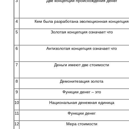
3
Две концепции происхождения денег
4
Кем была разработана эволюционная концепция
5
Золотая концепция означает что
6
Антизолотая концепция означает что
7
Деньги имеют две стоимости
8
Демонитезация золота
9
Функции денег – это
10
Национальная денежная единица
11
Функции денег
12
Мера стоимости