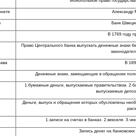
Монопольное право государства
онете
Александр 
ы
Банк Швеции
В 1769 году п
Право Центрального банка выпускать денежные знаки б
законодател
рава
В 189
Денежные знаки, замещающие в обращении полно
1.бумажные деньги, выпускаемые правительством. 2.ба
выпускаемые депоз
Деньги, выпуск и обращение которых обусловлены нео
рас
1.записи на счетах в банках. 2.векселя. 3.че
Запись денег на банковских