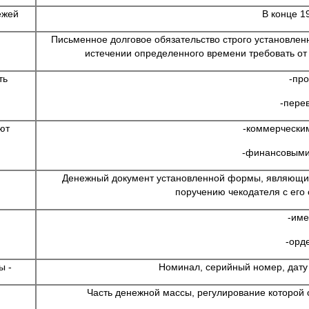
ежей
В конце 1
Письменное долговое обязательство строго установле
истечении определенного времени требовать о
ть
-пр
-пере
ют
-коммерчески
-финансовыми
Денежный документ установленной формы, являющий
поручению чекодателя с его 
-им
-орд
ы -
Номинал, серийный номер, дату
Часть денежной массы, регулирование которой 