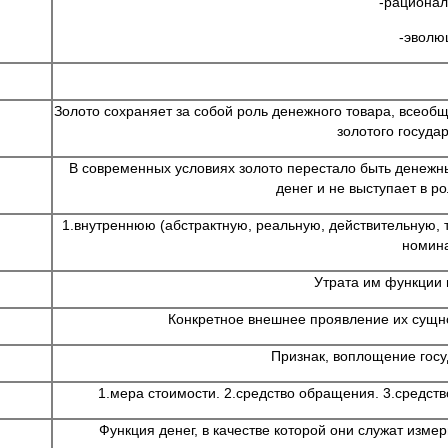
-рационал
-эволю
Золото сохраняет за собой роль денежного товара, всеобщ
золотого госуда
В современных условиях золото перестало быть денежн
денег и не выступает в р
1.внутреннюю (абстрактную, реальную, действительную, 
номин
Утрата им функции 
Конкретное внешнее проявление их сущно
Признак, воплощение госу
1.мера стоимости. 2.средство обращения. 3.средств
Функция денег, в качестве которой они служат изме