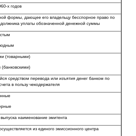
960-х годов
нной формы, дающее его владельцу бесспорное право по
т должника уплаты обозначенной денежной суммы
остым
водным
ми (товарными)
 (банковскими)
ся средством перевода или изъятия денег банком по
счета в пользу чекодержателя
енные
ерные
 выпуска наименование эмитента
осуществляется из единого эмиссионного центра