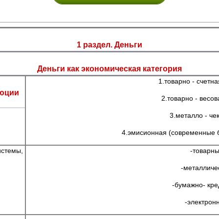
1 раздел. Деньги
Деньги как экономическая категория
1.товарно - счетна
люции
2.товарно - весов
3.металло - че
4.эмисионная (современные 
истемы,
-товарны
-металличе
-бумажно- кре
-электрон