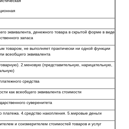
истическая
ционная
его эквивалента, денежного товара в скрытой форме в виде
рственного запаса
ым товаром, не выполняет практически ни одной функции
оли всеобщего эквивалента
товарную). 2.меновую (представительную, нарицательную,
альную)
платежного средства
сти как всеобщего эквивалента стоимости
дарственного суверенитета
о платежа. 4.средство накопления. 5.мировые деньги
рителем и соизмерителем стоимостей товаров и услуг