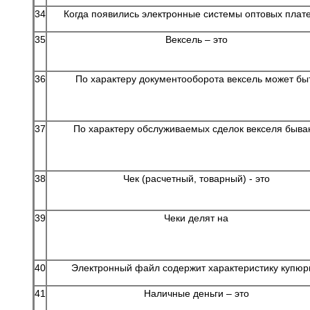
34
Когда появились электронные системы оптовых плат
35
Вексель – это
36
По характеру документооборота вексель может бы
37
По характеру обслуживаемых сделок векселя быва
38
Чек (расчетный, товарный) - это
39
Чеки делят на
40
Электронный файл содержит характеристику купюр
41
Наличные деньги – это