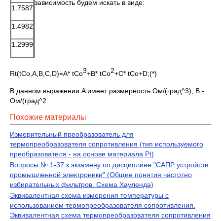
зависимость будем искать в виде:
1.7587
1.4982
1.2999
3
2
Rt(tCo,A,B,C,D)=A* tCo
+B* tCo
+C* tCo+D;(*)
В данном выражении A имеет размерность Ом/(град^3), B -
Ом/(град^2
Похожие материалы
Измерительный преобразователь для
термопреобразователя сопротивления (тип используемого
преобразователя - на основе материала Pt)
Вопросы № 1-37 к экзамену по дисциплине "САПР устройств
промышленной электроники" (Общие понятия частотно
избирательных фильтров. Схема Хауленда)
Эквивалентная схема измерения температуры с
использованием термопреобразователя сопротивления.
Эквивалентная схема термопреобразователя сопротивления