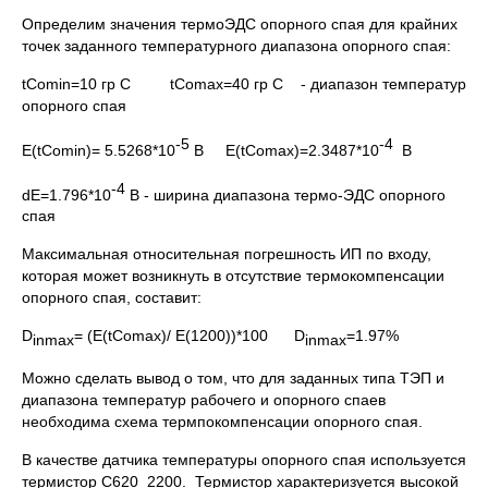
Определим значения термоЭДС опорного спая для крайних
точек заданного температурного диапазона опорного спая:
tComin=10 гр С tComax=40 гр С - диапазон температур
опорного спая
-5
-4
E(tComin)= 5.5268*10
В E(tComax)=2.3487*10
В
-4
dE=1.796*10
В - ширина диапазона термо-ЭДС опорного
спая
Максимальная относительная погрешность ИП по входу,
которая может возникнуть в отсутствие термокомпенсации
опорного спая, составит:
D
= (E(tComax)/ E(1200))*100 D
=1.97%
inmax
inmax
Можно сделать вывод о том, что для заданных типа ТЭП и
диапазона температур рабочего и опорного спаев
необходима схема термпокомпенсации опорного спая.
В качестве датчика температуры опорного спая используется
термистор C620_2200. Термистор характеризуется высокой