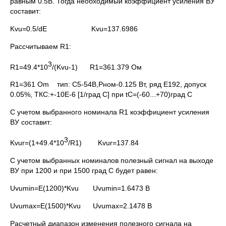
равным 0.5В. Тогда необходимый коэффициент усиления ВУ
составит:
Kvu=0.5/dE Kvu=137.6986
Рассчитываем R1:
3
R1=49.4*10
/(Kvu-1) R1=361.379 Ом
R1=361 Om тип: С5-54В,Pном-0.125 Вт, ряд E192, допуск
0.05%, ТКС:+-10E-6 [1/град С] при tC=(-60...+70)град С
С учетом выбранного номинала R1 коэффициент усиления
ВУ составит:
3
Kvur=(1+49.4*10
/R1) Kvur=137.84
С учетом выбранных номиналов полезный сигнал на выходе
ВУ при 1200 и при 1500 град С будет равен:
Uvumin=E(1200)*Kvu Uvumin=1.6473 В
Uvumax=E(1500)*Kvu Uvumax=2.1478 В
Расчетный диапазон изменения полезного сигнала на