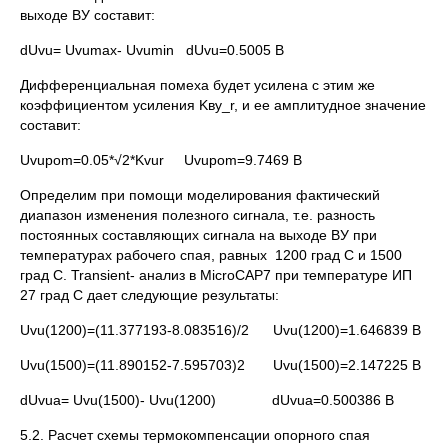
выходе ВУ составит:
dUvu= Uvumax- Uvumin dUvu=0.5005 В
Дифференциальная помеха будет усилена с этим же
коэффициентом усиления Kву_r, и ее амплитудное значение
составит:
Uvupom=0.05*√2*Kvur Uvupom=9.7469 В
Определим при помощи моделирования фактический
диапазон изменения полезного сигнала, т.е. разность
постоянных составляющих сигнала на выходе ВУ при
температурах рабочего спая, равных 1200 град С и 1500
град С. Transient- анализ в MicroCAP7 при температуре ИП
27 град С дает следующие результаты:
Uvu(1200)=(11.377193-8.083516)/2 Uvu(1200)=1.646839 В
Uvu(1500)=(11.890152-7.595703)2 Uvu(1500)=2.147225 В
dUvua= Uvu(1500)- Uvu(1200) dUvua=0.500386 В
5.2. Расчет схемы термокомпенсации опорного спая