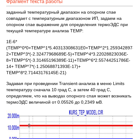
Фрагмент текста работы
заданный температурный диапазон на опорном спае
совпадает с температурным диапазоном ИП, задаем на
опорном спае выражение для определения термоЭДС при
текущей температуре анализа TEMP:
1E-6*
(TEMP^0*0+TEMP^1*5.40313308631E0+TEMP^2*1.2593428974E
2+TEMP^3*(-2.32477968689E-5)+TEMP^4*3.22028823036E-
8+TEMP^5*(-3.31465196389E-11)+TEMP^6*2.55744251786E-
14+ TEMP^7*(-1.25068871393E-17)+
TEMP^8*2.71443176145E-21)
Задавая при проведении Transient-анализа в меню Limits
температуру сначала 10 град С, а затем 40 град С,
определяем, что на выводах опорного спая может возникать
термоЭДС величиной от 0.05526 до 0,2349 мВ.