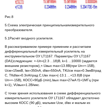
Рис.8
5.Схема электрическая принципиальнаяизмерительного
преобразователя.
5.1Расчёт входного усилителя.
В рассматриваемом примере применим и рассчитаем
дифференциальный измерительный усилитель на
инструментальном ОУ LT1167. Параметры ОУ LT1167
(DA1)следующие: +-Uп=(2.3 ...18)В, k=1 ...10000 (задается
внешним резистором),+-Uвых max=13.8В(при Uп=+-15В),
Uсм=15мкВ, Iвх=350пА, dIвх=550пА, ТКUсм max=0.3мкВ/град
С, ТКdIвх=0.3пА/град С,Uвх max=(-13.1 ...+13.8)В (при
Uп=+-15В), КОСС=90дБ (min),Iвых max=27мА f1=1МГц (при
k=1), VUвых=1.2В/мкс.
С точки зрения использования в схеме дифференциального
измерительного усилителя ОУ LT1167 обладает достаточно
высоким КОСС (90 дБ), малыми Uсм, dIвх и малым их