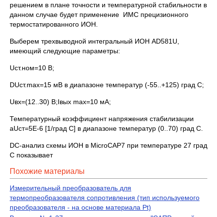
решением в плане точности и температурной стабильности в
данном случае будет применение ИМС прецизионного
термостатированного ИОН.
Выберем трехвыводной интегральный ИОН AD581U,
имеющий следующие параметры:
Uст.ном=10 В;
DUст.max=15 мВ в диапазоне температур (-55..+125) град С;
Uвх=(12..30) В;Iвых max=10 мА;
Температурный коэффициент напряжения стабилизации
aUст=5E-6 [1/град С] в диапазоне температур (0..70) град С.
DC-анализ схемы ИОН в MicroCAP7 при температуре 27 град
С показывает
Похожие материалы
Измерительный преобразователь для
термопреобразователя сопротивления (тип используемого
преобразователя - на основе материала Pt)