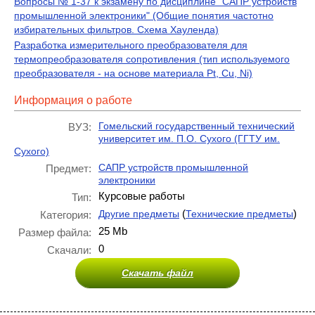
Вопросы № 1-37 к экзамену по дисциплине "САПР устройств
промышленной электроники" (Общие понятия частотно
избирательных фильтров. Схема Хауленда)
Разработка измерительного преобразователя для
термопреобразователя сопротивления (тип используемого
преобразователя - на основе материала Pt, Cu, Ni)
Информация о работе
Гомельский государственный технический
ВУЗ:
университет им. П.О. Сухого (ГГТУ им.
Сухого)
САПР устройств промышленной
Предмет:
электроники
Курсовые работы
Тип:
(
)
Другие предметы
Технические предметы
Категория:
25 Mb
Размер файла:
0
Скачали:
Скачать файл