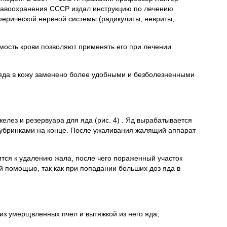
дравоохранения СССР издал инструкцию по лечению
ерической нервной системы (радикулиты, невриты,
мость крови позволяют применять его при лечении
 яда в кожу заменено более удобными и безболезненными
елез и резервуара для яда (рис. 4) . Яд вырабатывается
зубринками на конце. После ужаливания жалящий аппарат
ится к удалению жала, после чего пораженный участок
 помощью, так как при попадании больших доз яда в
з умерщвленных пчел и вытяжкой из него яда;