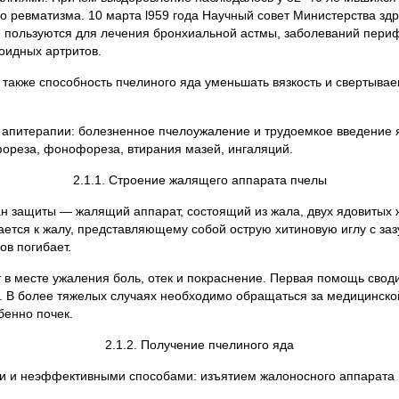
го ревматизма. 10 марта l959 года Научный совет Министерства з
пользуются для лечения бронхиальной астмы, заболеваний периф
оидных артритов.
акже способность пчелиного яда уменьшать вязкость и свертывае
е апитерапии: болезненное пчелоужаление и трудоемкое введение
ореза, фонофореза, втирания мазей, ингаляций.
2.1.1. Строение жалящего аппарата пчелы
н защиты — жалящий аппарат, состоящий из жала, двух ядовитых ж
ется к жалу, представляющему собой острую хитиновую иглу с за
ов погибает.
 в месте ужаления боль, отек и покраснение. Первая помощь свод
. В более тяжелых случаях необходимо обращаться за медицинской
бенно почек.
2.1.2. Получение пчелиного яда
 и неэффективными способами: изъятием жалоносного аппарата и