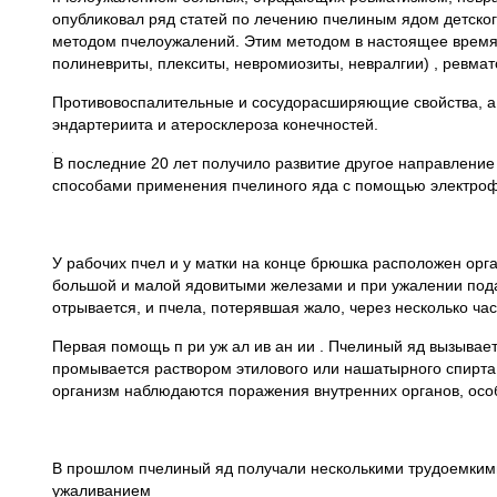
опубликовал ряд статей по лечению пчелиным ядом детско
методом пчелоужалений. Этим методом в настоящее время 
полиневриты, плекситы, невромиозиты, невралгии) , ревмат
Противовоспалительные и сосудорасширяющие свойства, а т
эндартериита и атеросклероза конечностей.
В последние 20 лет получило развитие другое направлени
способами применения пчелиного яда с помощью электроф
У рабочих пчел и у матки на конце брюшка расположен орга
большой и малой ядовитыми железами и при ужалении пода
отрывается, и пчела, потерявшая жало, через несколько час
Первая помощь п ри уж ал ив ан ии . Пчелиный яд вызывает
промывается раствором этилового или нашатырного спирта
организм наблюдаются поражения внутренних органов, осо
В прошлом пчелиный яд получали несколькими трудоемкими
ужаливанием