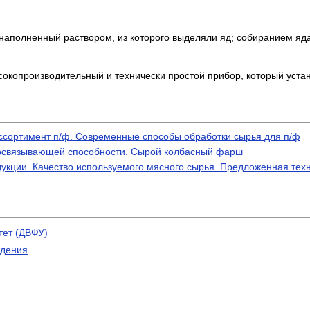
 наполненный раствором, из которого выделяли яд; собиранием я
сокопроизводительный и технически простой прибор, который устан
ссортимент п/ф. Современные способы обработки сырья для п/ф
освязывающей способности. Сырой колбасный фарш
дукции. Качество используемого мясного сырья. Предложенная те
тет (ДВФУ)
ждения