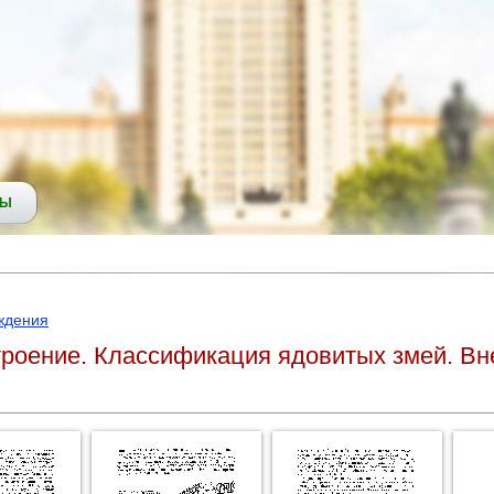
СЫ
ждения
троение. Классификация ядовитых змей. В