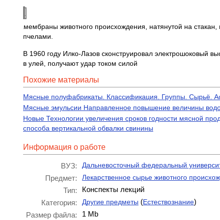
мембраны животного происхождения, натянутой на стакан,
пчелами.
В 1960 году Илко-Лазов сконструировал электрошоковый вы
в улей, получают удар током силой
Похожие материалы
Мясные полуфабрикаты. Классификация. Группы. Сырьё. А
Мясные эмульсии Направленное повышение величины вод
Новые Технологии увеличения сроков годности мясной про
способа вертикальной обвалки свинины
Информация о работе
Дальневосточный федеральный универси
ВУЗ:
Лекарственное сырье животного происхо
Предмет:
Конспекты лекций
Тип:
(
)
Другие предметы
Естествознание
Категория:
1 Mb
Размер файла: