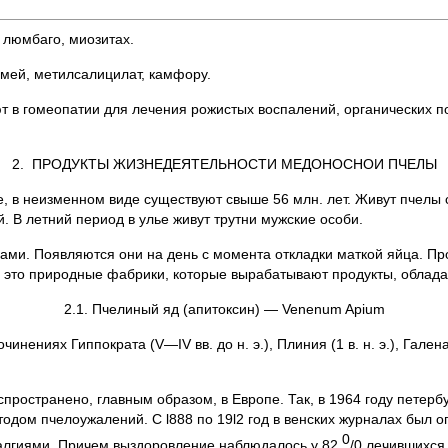
 люмбаго, миозитах.
змей, метилсалицилат, камфору.
 в гомеопатии для лечения рожистых воспалений, органических п
2. ПРОДУКТЫ ЖИЗНЕДЕЯТЕЛЬНОСТИ МЕДОНОСНОИ ПЧЕЛЫ
е, в неизменном виде существуют свыше 56 млн. лет. Живут пчелы
. В летний период в улье живут трутни мужские особи.
ми. Появляются они на день с момента откладки маткой яйца. Про
 — это природные фабрики, которые вырабатывают продукты, облад
2.1. Пчелиный яд (апитоксин) — Venenum Apium
нениях Гиппократа (V—IV вв. до н. э.), Плиния (1 в. н. э.), Галена
пространено, главным образом, в Европе. Так, в 1964 году петер
тодом пчелоужалений. С l888 по 19l2 год в венских журналах был о
0
алгиями. Причем выздоровление наблюдалось у 82
/0 лечившихся