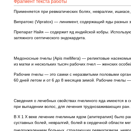
Фрагмент текста работы
Применяется при ревматических болях, невралгии, ишиасе,
Випратокс (Vipratox) — линимент, содержащий яды разных 
Препарат Найя — содержит яд индийской кобры. Используют
затяжного септического эндокардита.
Медоносные пчелы (Apis mellifera) — реликтовые насекомы
из матки и нескольких тысяч рабочих пчел — женских особей
Рабочие пчелы — это самки с неразвитыми половыми органа
60 дней летом и от 6 до 8 месяцев зимой. Рабочие пчелы
Сведения о лечебных свойствах пчелиного яда имеются в сочи
при выпадении волос, для лечения труднозаживающих ран.
В Х 1 Х веке лечение пчелиным ядом (апитерапия) было рас
суставных болей, невралгий, болей в сердечной области ме
пчелоужалением больных, страдающих ревматизмом, невр