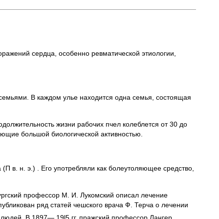
оражений сердца, особенно ревматической этиологии,
 семьями. В каждом улье находится одна семья, состоящая
должительность жизни рабочих пчел колеблется от 30 до
ающие большой биологической активностью.
 (П в. н. э.) . Его употребляли как болеутоляющее средство,
бургский профессор М. И. Лукомский описал лечение
публикован ряд статей чешского врача Ф. Терча о лечении
 людей. В 1897— 19l5 гг. пражский профессор Лангер