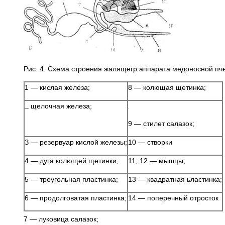
Рис. 4. Схема строения жалящегр аппарата медоносной пчел
1 — кислая железа;
8 — колющая щетинка;
щелочная железа;
9 — стилет салазок;
З — резервуар кислой железы;
10 — створки
4 — дуга колющей щетинки;
11, 12 — мышцы;
5 — треугольная пластинка;
13 — квадратная ьластинка;
6 — продолговатая пластинка;
14 — поперечный отросток
7 — луковица салазок;