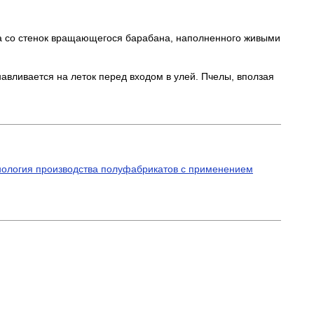
да со стенок вращающегося барабана, наполненного живыми
авливается на леток перед входом в улей. Пчелы, вползая
хнология производства полуфабрикатов с применением