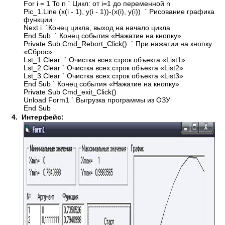
For i = 1 To n ` Цикл: от i=1 до переменной n
Pic_1.Line (x(i - 1), y(i - 1))-(x(i), y(i)) ` Рисование графика
функции
Next i `Конец цикла, выход на начало цикла
End Sub ` Конец события «Нажатие на кнопку»
Private Sub Cmd_Rebort_Click() ` При нажатии на кнопку
«Сброс»
Lst_1.Clear ` Очистка всех строк объекта «List1»
Lst_2.Clear ` Очистка всех строк объекта «List2»
Lst_3.Clear ` Очистка всех строк объекта «List3»
End Sub ` Конец события «Нажатие на кнопку»
Private Sub Cmd_exit_Click()
Unload Form1 ` Выгрузка программы из ОЗУ
End Sub
4.
Интерфейс: