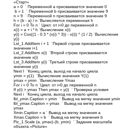
«Старт»
a = 0 ` Переменной а присваивается значение 0
b = 1 ` Переменной b присваивается значение 9
n = 9 ` Переменной n присваивается значение 9
h = (b - a) / n `Вычисляется переменная h
For i = 0 To n ` Цикл: от i=0 до переменной n
x(i) = a + i * h `Вычисление x(i)
y(i) = Cos((1 - 0.3 * (x(i) ^ 3)) - x(i)) ^ (1 / 2) `Вычисление
y(i)
Lst_1.AddItem i + 1 `Первой строке присваивается
значение i+1
Lst_2.AddItem x(i) `Второй строке присваивается
значение x(i)
Lst_3.AddItem y(i) `Третьей строке присваивается
значение y(i)
Next I `Конец цикла, выход на начало цикла
ymin = y(1) `Вычисление значения Y(1)
ymax = ymin `Вычисление Ymax
For i = 0 To n `Цикл: от i=0 до переменной n
If y(i) > ymax Then ymax = y(i) ` Проверка условия
Next i `Конец цикла, выход на начало цикла
lbl_ymin.Caption = ymin ` Вывод на метку значения ymin
lbl_ymax.Caption = ymax ` Вывод на метку значения
ymax
Xmin.Caption = a ` Вывод на метку значения a
Xmax.Caption = b ` Вывод на метку значения b
Pic_1.Scale (a, ymax)-(b, ymin) ` Задание масштаба
объекта «Picture»