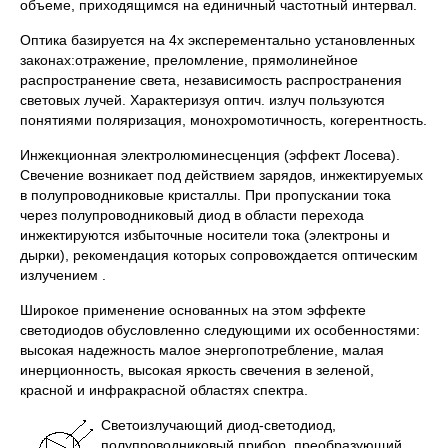
объеме, приходящимся на единичный частотный интервал.
Оптика базируется на 4х эксперементально установленных
законах:отражение, преломление, прямолинейное
распространение света, независимость распространения
световых лучей. Характеризуя оптич. излуч пользуются
понятиями поляризация, монохромотичность, когерентность.
Инжекционная электролюминесценция (эффект Лосева).
Свечение возникает под действием зарядов, инжектируемых
в полупроводниковые кристаллы. При пропускании тока
через полупроводниковый диод в области перехода
инжектируются избыточные носители тока (электроны и
дырки), рекомендация которых сопровождается оптическим
излучением .
Широкое применение основанных на этом эффекте
светодиодов обусловленно следующими их особенностями:
высокая надежность малое энергопотребление, малая
инерционность, высокая яркость свечения в зеленой,
красной и инфракрасной областях спектра.
Светоизлучающий диод-светодиод,
полупроводниковый прибор, преобразующий