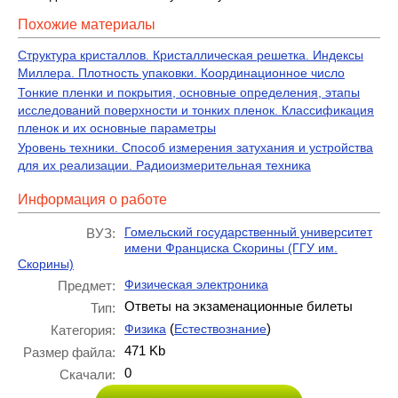
Похожие материалы
Структура кристаллов. Кристаллическая решетка. Индексы
Миллера. Плотность упаковки. Координационное число
Тонкие пленки и покрытия, основные определения, этапы
исследований поверхности и тонких пленок. Классификация
пленок и их основные параметры
Уровень техники. Способ измерения затухания и устройства
для их реализации. Радиоизмерительная техника
Информация о работе
Гомельский государственный университет
ВУЗ:
имени Франциска Скорины (ГГУ им.
Скорины)
Физическая электроника
Предмет:
Ответы на экзаменационные билеты
Тип:
(
)
Физика
Естествознание
Категория:
471 Kb
Размер файла:
0
Скачали: