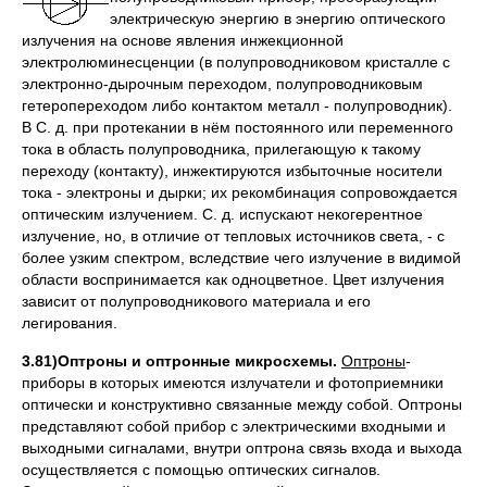
электрическую энергию в энергию оптического
излучения на основе явления инжекционной
электролюминесценции (в полупроводниковом кристалле с
электронно-дырочным переходом, полупроводниковым
гетеропереходом либо контактом металл - полупроводник).
В С. д. при протекании в нём постоянного или переменного
тока в область полупроводника, прилегающую к такому
переходу (контакту), инжектируются избыточные носители
тока - электроны и дырки; их рекомбинация сопровождается
оптическим излучением. С. д. испускают некогерентное
излучение, но, в отличие от тепловых источников света, - с
более узким спектром, вследствие чего излучение в видимой
области воспринимается как одноцветное. Цвет излучения
зависит от полупроводникового материала и его
легирования.
3.81)Оптроны и оптронные микросхемы.
Оптроны
-
приборы в которых имеются излучатели и фотоприемники
оптически и конструктивно связанные между собой. Оптроны
представляют собой прибор с электрическими входными и
выходными сигналами, внутри оптрона связь входа и выхода
осуществляется с помощью оптических сигналов.