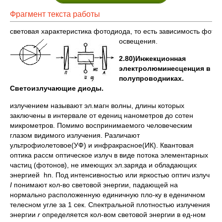
Фрагмент текста работы
световая характеристика фотодиода, то есть зависимость фотот
освещения.
2.80)Инжекционная
электролюминесценция в
полупроводниках.
Светоизлучающие диоды.
излучением называют эл.магн волны, длины которых
заключены в интервале от едениц нанометров до сотен
микрометров. Помимо воспринимаемого человеческим
глазом видимого излучения. Различают
ультрофиолетовое(УФ) и инфракрасное(ИК). Квантовая
оптика рассм оптическое излуч в виде потока элементарных
частиц (фотонов), не имеющих эл.заряда и обладающих
энергией hn. Под интенсивностью или яркостью оптич излуч
I
понимают кол-во световой энергии, падающей на
нормально расположенную единичную пло-ку в еденичном
телесном угле за 1 сек. Спектральной плотностью излучения
энергии
r
определяется кол-вом световой энергии в ед-ном