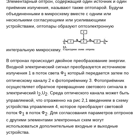
Элементарный оптрон, содержащий один источник и один
приёмник излучения, называют также оптопарой. Будучи
объединенными в микросхему вместе с одним или
несколькими согласующими или усиливающими
устройствами, оптопары образуют оптоэлектронную
интегральную микросхему.
В оптронах происходит двойное преобразование энергии.
Входной электрический сигнал преобразуется источником
излучения 1 в поток света Ф
который передается затем по
1
оптическому каналу 2 к фотоприёмнику 3. Фотоприёмник
осуществляет обратное превращение светового сигнала в
электрический I
,U
. Среда оптического канала может быть
2
2
управляемой, что отраженно на рис 2,1 введением в схему
устройства управления 4, которое преобразует световой
поток Ф
в поток Ф
. Для согласования параметров оптронов
1
2
с другими элементами электронных схем могут
использоваться дополнительные входные и выходные
устройства.