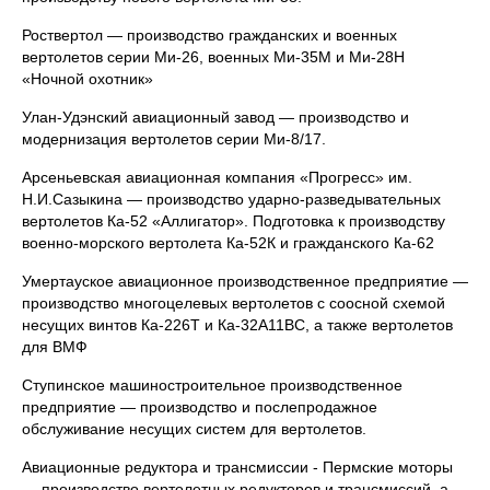
Роствертол — производство гражданских и военных
вертолетов серии Ми-26, военных Ми-35М и Ми-28Н
«Ночной охотник»
Улан-Удэнский авиационный завод — производство и
модернизация вертолетов серии Ми-8/17.
Арсеньевская авиационная компания «Прогресс» им.
Н.И.Сазыкина — производство ударно-разведывательных
вертолетов Ка-52 «Аллигатор». Подготовка к производству
военно-морского вертолета Ка-52К и гражданского Ка-62
Умертауское авиационное производственное предприятие —
производство многоцелевых вертолетов с соосной схемой
несущих винтов Ка-226Т и Ка-32A11BC, а также вертолетов
для ВМФ
Ступинское машиностроительное производственное
предприятие — производство и послепродажное
обслуживание несущих систем для вертолетов.
Авиационные редуктора и трансмиссии - Пермские моторы
— производство вертолетных редукторов и трансмиссий, а