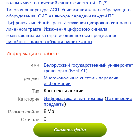
волны имеет оптический сигнал с частотой f Гц?)
Типовая аппаратура АСП. Унификация каналообразующего
оборудования. СИП на выходе передачи каждой ПГ
Цифровой линейный тракт. Искажения цифрового сигнала в
линейном тракте. Искажения цифрового сигнала,
возникающие из-за ограничения полосы пропускания
линейного тракта в области низких частот
Информация о работе
Белорусский государственный университет
ВУЗ:
транспорта (БелГУТ)
Многоканальные системы передачи
Предмет:
информации
Конспекты лекций
Тип:
(
Информатика и выч. техника
Технические
Категория:
)
предметы
8 Mb
Размер файла:
0
Скачали:
Скачать файл