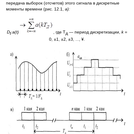
передача выборок (отсчетов) этого сигнала в дискретные
моменты времени (рис. 12.1,
а):
D
:
a
(
t
)
, где T
— период дискретизации,
k
=
t
д
0, ±1, ±2, ±3, ..., ¥.