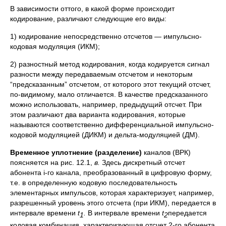
В зависимости оттого, в какой форме происходит
кодирование, различают следующие его виды:
1) кодирование непосредственно отсчетов — импульсно-
кодовая модуляция (ИКМ);
2) разностный метод кодирования, когда кодируется сигнал
разности между передаваемым отсчетом и некоторым
“предсказанным” отсчетом, от которого этот текущий отсчет,
по-видимому, мало отличается. В качестве предсказанного
можно использовать, например, предыдущий отсчет. При
этом различают два варианта кодирования, которые
называются соответственно дифференциальной импульсно-
кодовой модуляцией (ДИКМ) и дельта-модуляцией (ДМ).
Временное уплотнение (разделение)
каналов (ВРК)
поясняется на рис. 12.1,
в.
Здесь дискретный отсчет
абонента i-го канала, преобразованный в цифровую форму,
т.е. в определенную кодовую последовательность
элементарных импульсов, которая характеризует, например,
разрешенный уровень этого отсчета (при ИКМ), передается в
интервале времени
t
.
В интервале времени
t
передается
1
2
кодовая комбинация, характеризующая отсчет 2-го абонента