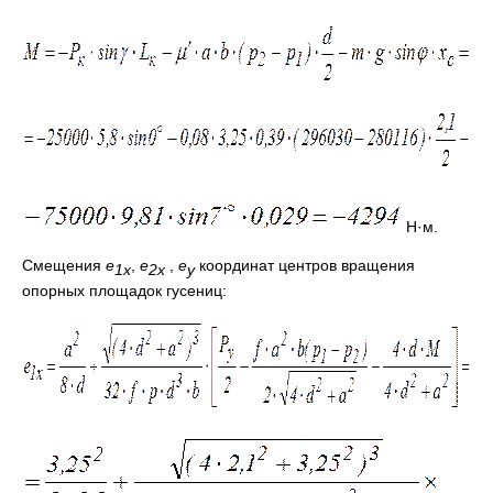
Н·м.
Смещения
e
,
e
,
e
координат центров вращения
1
x
2
x
y
опорных площадок гусениц: