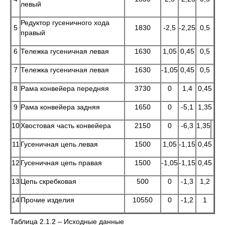
левый
Редуктор гусеничного хода
5
1830
-2,5
-2,25
0,5
правый
6
Тележка гусеничная левая
1630
1,05
0,45
0,5
7
Тележка гусеничная левая
1630
-1,05
0,45
0,5
8
Рама конвейера передняя
3730
0
1,4
0,45
9
Рама конвейера задняя
1650
0
-5,1
1,35
10
Хвостовая часть конвейера
2150
0
-6,3
1,35
11
Гусеничная цепь левая
1500
1,05
-1,15
0,45
12
Гусеничная цепь правая
1500
-1,05
-1,15
0,45
13
Цепь скребковая
500
0
-1,3
1,2
14
Прочие изделия
10550
0
-1,2
1
Таблица 2.1.2 – Исходные данные