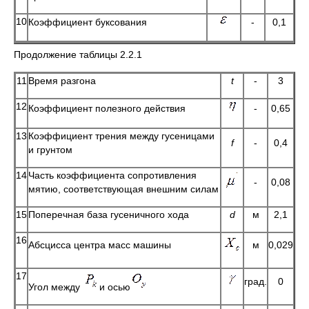
10
Коэффициент буксования
-
0,1
Продолжение таблицы 2.2.1
11
Время разгона
t
-
3
12
Коэффициент полезного действия
-
0,65
13
Коэффициент трения между гусеницами
f
-
0,4
и грунтом
14
Часть коэффициента сопротивления
-
0,08
мятию, соответствующая внешним силам
15
Поперечная база гусеничного хода
d
м
2,1
16
Абсцисса центра масс машины
м
0,029
17
град.
0
Угол между
и осью