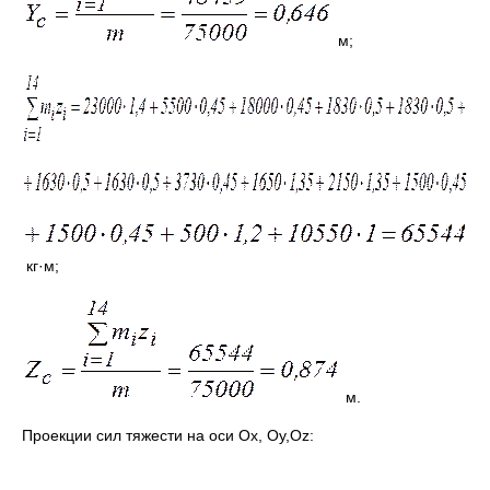
м;
кг·м;
м.
Проекции сил тяжести на оси Ох, Оy,Оz: