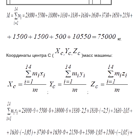
кг.
Координаты центра C (
)масс машины:
;
;