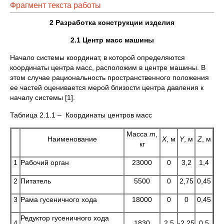
Фрагмент текста работы
2 Разработка конструкции изделия
2.1 Центр масс машины
Начало системы координат, в которой определяются
координаты центра масс, расположим в центре машины. В
этом случае рациональность пространственного положения
ее частей оценивается мерой близости центра давления к
началу системы [1].
Таблица 2.1.1 – Координаты центров масс
Масса
m
,
Наименование
X
, м
Y
, м
Z
, м
кг
1
Рабочий орган
23000
0
3,2
1,4
2
Питатель
5500
0
2,75
0,45
3
Рама гусеничного хода
18000
0
0
0,45
Редуктор гусеничного хода
4
1830
2,5
-2,25
0,5