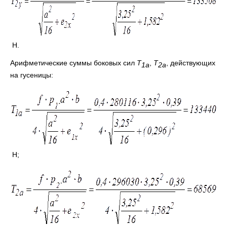
Н.
Арифметические суммы боковых сил
T
,
T
, действующих
1
a
2
a
на гусеницы:
Н;