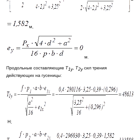
м,
м.
Продольные составляющие
T
,
T
сил трения
1
y
2
y
действующих на гусеницы:
Н;