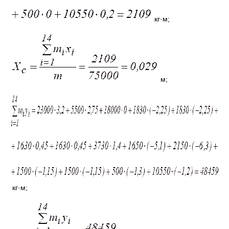
кг·м;
м;
кг·м;