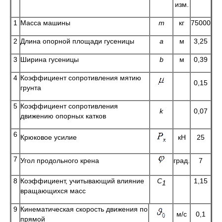
изм.
1
Масса машины
m
кг
75000
2
Длина опорной площади гусеницы
a
м
3,25
3
Ширина гусеницы
b
м
0,39
4
Коэффициент сопротивления мятию
0,15
грунта
5
Коэффициент сопротивления
k
0,07
движению опорных катков
6
Крюковое усилие
кН
25
7
Угол продольного крена
град.
7
8
Коэффициент, учитывающий влияние
C
1,15
1
вращающихся масс
9
Кинематическая скорость движения по
м/c
0,1
прямой