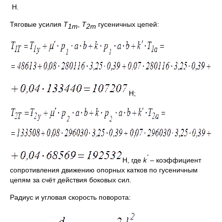
Н.
Тяговые усилия
T
,
T
гусеничных цепей:
1т
2т
Н;
’
Н, где
k
– коэффициент
сопротивления движению опорных катков по гусеничным
цепям за счёт действия боковых сил.
Радиус и угловая скорость поворота: