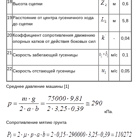
18
Высота сцепки
м
0,6
19
Расстояние от центра гусеничного хода
м
5,8
до сцепки
20
Коэффициент сопротивления движению
-
0,04
опорных катков от действия боковых сил
21
Скорость забегающей гусеницы
м/c
0,1
22
Скорость отстающей гусеницы
м/c
0,05
Среднее давление машины [1]
кПа.
Сопротивление мятию грунта