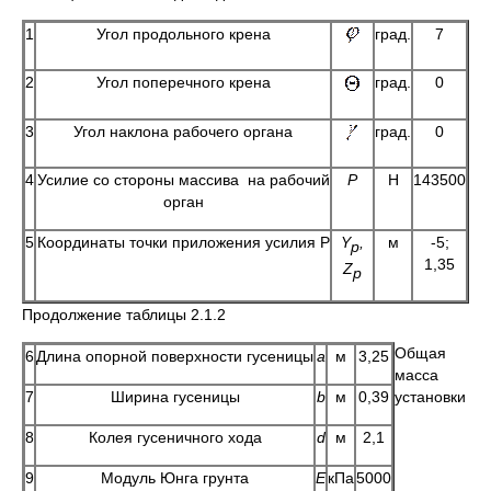
1
Угол продольного крена
град.
7
2
Угол поперечного крена
град.
0
3
Угол наклона рабочего органа
град.
0
4
Усилие со стороны массива на рабочий
Р
Н
143500
орган
5
Координаты точки приложения усилия Р
Y
,
м
-5;
p
1,35
Z
p
Продолжение таблицы 2.1.2
Общая
6
Длина опорной поверхности гусеницы
а
м
3,25
масса
7
Ширина гусеницы
b
м
0,39
установки
8
Колея гусеничного хода
d
м
2,1
9
Модуль Юнга грунта
E
кПа
5000