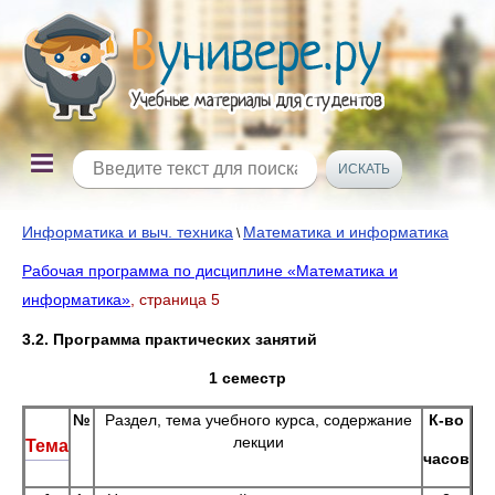
Информатика и выч. техника
Математика и информатика
\
Рабочая программа по дисциплине «Математика и
информатика»
, страница 5
3.2. Программа практических занятий
1 семестр
№
Раздел, тема учебного курса, содержание
К-во
лекции
Тема
часов