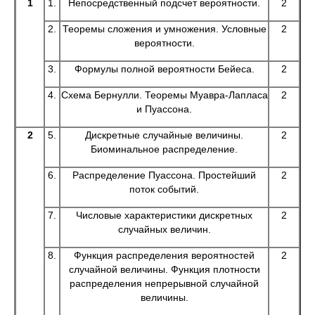
1
1.
Непосредственный подсчет вероятности.
2
2.
Теоремы сложения и умножения. Условные
2
вероятности.
3.
Формулы полной вероятности Бейеса.
2
4.
Схема Бернулли. Теоремы Муавра-Лапласа
2
и Пуассона.
2
5.
Дискретные случайные величины.
2
Биоминальное распределение.
6.
Распределение Пуассона. Простейший
2
поток событий.
7.
Числовые характеристики дискретных
2
случайных величин.
8.
Функция распределения вероятностей
2
случайной величины. Функция плотности
распределения непрерывной случайной
величины.