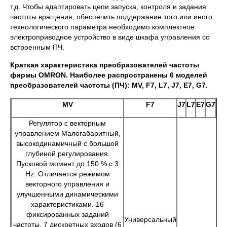
т.д. Чтобы адаптировать цепи запуска, контроля и задания
частоты вращения, обеспечить поддержание того или иного
технологического параметра необходимо комплектное
электроприводное устройство в виде шкафа управления со
встроенным ПЧ.
Краткая характеристика преобразователей частоты
фирмы OMRON. Наиболее распространены 6 моделей
преобразователей частоты (ПЧ): MV, F7, L7, J7, E7, G7.
MV
F7
J7
L7
E7
G7
Регулятор с векторным
управлением Малогабаритный,
высокодинамичный с большой
глубиной регулирования.
Пусковой момент до 150 % с 3
Hz. Отличается режимом
векторного управления и
улучшенными динамическими
характеристиками. 16
фиксированных заданий
Универсальный
частоты, 7 дискретных входов (6