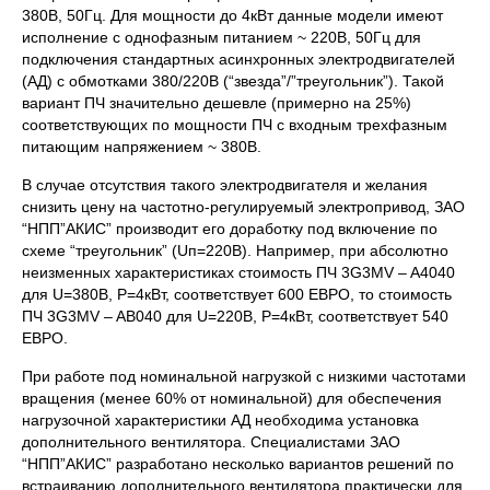
380В, 50Гц. Для мощности до 4кВт данные модели имеют
исполнение с однофазным питанием ~ 220В, 50Гц для
подключения стандартных асинхронных электродвигателей
(АД) с обмотками 380/220В (“звезда”/”треугольник”). Такой
вариант ПЧ значительно дешевле (примерно на 25%)
соответствующих по мощности ПЧ с входным трехфазным
питающим напряжением ~ 380В.
В случае отсутствия такого электродвигателя и желания
снизить цену на частотно-регулируемый электропривод, ЗАО
“НПП”АКИС” производит его доработку под включение по
схеме “треугольник” (Uп=220В). Например, при абсолютно
неизменных характеристиках стоимость ПЧ 3G3MV – A4040
для U=380В, P=4кВт, соответствует 600 ЕВРО, то стоимость
ПЧ 3G3MV – AВ040 для U=220В, P=4кВт, соответствует 540
ЕВРО.
При работе под номинальной нагрузкой с низкими частотами
вращения (менее 60% от номинальной) для обеспечения
нагрузочной характеристики АД необходима установка
дополнительного вентилятора. Специалистами ЗАО
“НПП”АКИС” разработано несколько вариантов решений по
встраиванию дополнительного вентилятора практически для