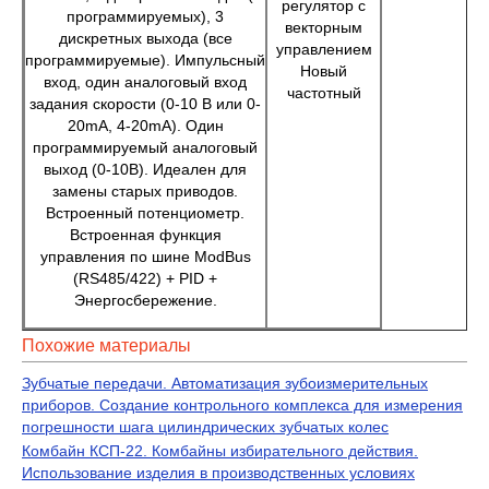
регулятор с
программируемых), 3
векторным
дискретных выхода (все
управлением
программируемые). Импульсный
Новый
вход, один аналоговый вход
частотный
задания скорости (0-10 В или 0-
20mА, 4-20mА). Один
программируемый аналоговый
выход (0-10В). Идеален для
замены старых приводов.
Встроенный потенциометр.
Встроенная функция
управления по шине ModBus
(RS485/422) + PID +
Энергосбережение.
Похожие материалы
Зубчатые передачи. Автоматизация зубоизмерительных
приборов. Создание контрольного комплекса для измерения
погрешности шага цилиндрических зубчатых колес
Комбайн КСП-22. Комбайны избирательного действия.
Использование изделия в производственных условиях