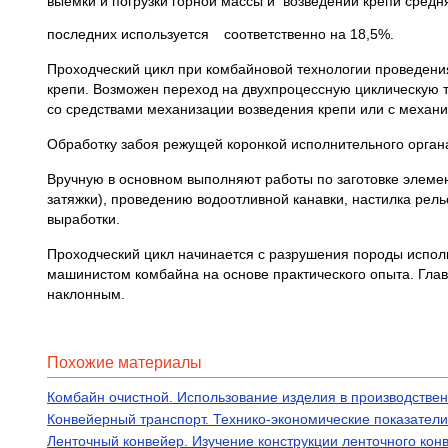
выемки и погрузки горной массы и возведении крепи средн
последних используется
соответственно на 18,5%.
Проходческий цикл при комбайновой технологии проведения
крепи. Возможен переход на двухпроцессную циклическую т
со средствами механизации возведения крепи или с механ
Обработку забоя режущей коронкой исполнительного органа
Вручную в основном выполняют работы по заготовке элементо
затяжки), проведению водоотливной канавки, настилка рель
выработки.
Проходческий цикл начинается с разрушения породы испол
машинистом комбайна на основе практического опыта. Глав
наклонным.
Похожие материалы
Комбайн очистной. Использование изделия в производстве
Конвейерный транспорт. Технико-экономические показате
Ленточный конвейер. Изучение конструкции ленточного кон