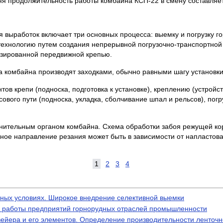
яя продолжительность работы комбайна КСП-22 в смену составляет 
 выработок включает три основных процесса: выемку и погрузку г
ехнологию путем создания непрерывной погрузочно-транспортной 
изированной передвижной крепью.
 комбайна производят заходками, обычно равными шагу установки 
в крепи (подноска, подготовка к установке), креплению (устройство
сового пути (подноска, укладка, сболчивание шпал и рельсов), пог
нительным органом комбайна. Схема обработки забоя режущей кор
ное направление резания может быть в зависимости от напластова
1
2
3
4
нных условиях. Широкое внедрение селективной выемки
ли работы предприятий горнорудных отраслей промышленности
вейера и его элементов. Определение производительности ленточн