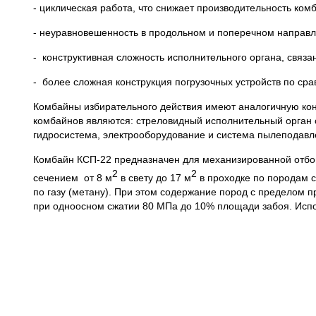
- циклическая работа, что снижает производительность ком
- неуравновешенность в продольном и поперечном направлен
- конструктивная сложность исполнительного органа, связа
- более сложная конструкция погрузочных устройств по ср
Комбайны избирательного действия имеют аналогичную ко
комбайнов являются: стреловидный исполнительный орган с
гидросистема, электрооборудование и система пылеподавл
Комбайн КСП-22 предназначен для механизированной отбойк
2
2
сечением от 8 м
в свету до 17 м
в проходке по породам с
по газу (метану). При этом содержание пород с пределом
при одноосном сжатии 80 МПа до 10% площади забоя. Испо