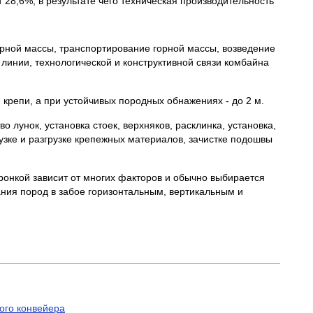
28,6%, в результате чего техническая производительность
орной массы, транспортирование горной массы, возведение
линии, технологической и конструктивной связи комбайна
крепи, а при устойчивых породных обнажениях - до 2 м.
 лунок, установка стоек, верхняков, расклинка, установка,
рузке и разгрузке крепежных материалов, зачистке подошвы
онкой зависит от многих факторов и обычно выбирается
ния пород в забое горизонтальным, вертикальным и
ого конвейера