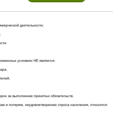
ммерческой деятельности;
;
ости
временных условиях НЕ является:
вара;
телей;
орон за выполнение принятых обязательств.
кам и потерям, неудовлетворению спроса населения, относится: