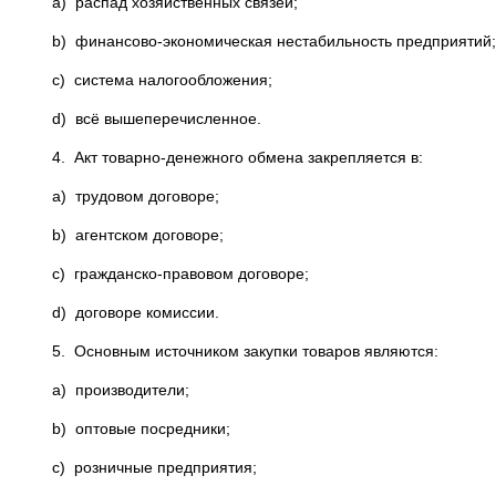
a) распад хозяйственных связей;
b) финансово-экономическая нестабильность предприятий;
c) система налогообложения;
d) всё вышеперечисленное.
4. Акт товарно-денежного обмена закрепляется в:
a) трудовом договоре;
b) агентском договоре;
c) гражданско-правовом договоре;
d) договоре комиссии.
5. Основным источником закупки товаров являются:
a) производители;
b) оптовые посредники;
c) розничные предприятия;