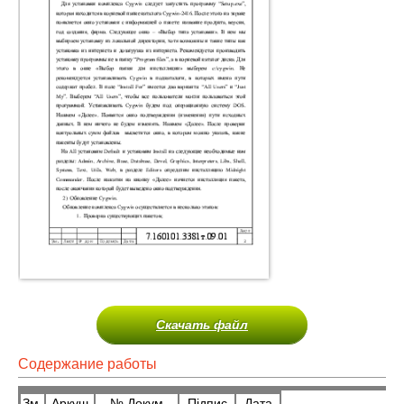
Скачать файл
Содержание работы
Зм.
Аркуш
№ Докум
Підпис
Дата