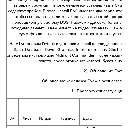
выберем c:\cygwin. Не рекомендуется устанавливать Cygwin
содержат пробел. В поле “Install For” имеется два варианта: “All
чтобы все пользователи могли пользоваться этой программ
операционную систему DOS. Нажмем «Далее». Появится ок
исходных данных. В нем ничего не будем изменять. Нажмем
сумм файлов высветится окно, в котором можно указать,
На All установим Default и установим Install на следующие не
Base, Database, Devel, Graphics, Interpreters, Libs, Shell, Sys
определим инсталляцию Midnight Commander. После нажатия н
пакета, после окончания которой будет вывед
2) Обновление Cygwin
Обновление комплекса Cygwin осуществляетс
1. Проверка существующих п
7.
Зм.
Лист
№ док
Подпись
Дата