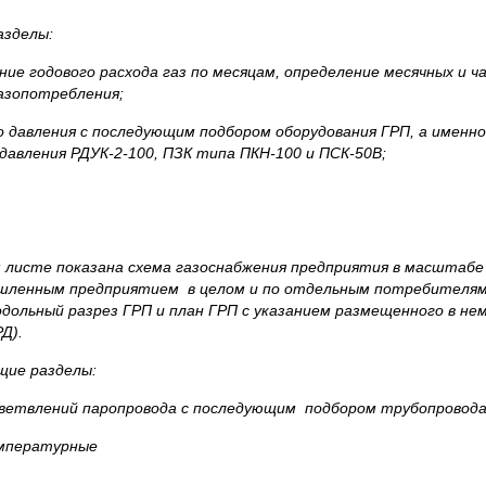
азделы:
ние годового расхода газ по месяцам, определение месячных и ч
азопотребления;
го давления с последующим подбором оборудования ГРП, а имен
давления РДУК-2-100, ПЗК типа ПКН-100 и ПСК-50В;
те показана схема газоснабжения предприятия в масштабе 1:
мышленным предприятием в целом и по отдельным потребителя
ольный разрез ГРП и план ГРП с указанием размещенного в нем
Д).
ие разделы:
тветвлений паропровода с последующим подбором трубопровода
емпературные