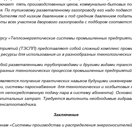
лючает пять производственных цехов, коммунально-бытовых п
. По тупиковому разветвленному газопроводу его надо подвест
ителям под низким давлением и под средним давлением подать
еты всех участков дворового газопровода с подбором соответ
су «Теплоэнергетические системы промышленных предприяти
ятий (ТЭСПП) представляют собой сложный комплекс промыш
есурсы для использования их в разнообразных технологических 
 разветвленными трубопроводами и другими видами транспор
образных технологических процессов промышленных предприятий
ляется получение практических навыков будущими инженерами
и, системы пароснабжения для технологических и хозбытовых
т непосредственную подачу пара в систему абонента). Основно
апитальных затрат. Требуется выполнить необходимые гидравл
денсатоотводчика.
Заключение
линам «Системы производства и распределения энергоносител