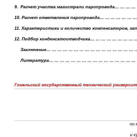
9.
Расчет участка магистрали паропровода… … … 
10.
Расчет ответвления паропровода… … … … … … 
11.
Характеристики и количество компенсаторов, з
12.
Подбор конденсатоотводчика… … … … … … … … …
Заключение… … … … … … … … … … … … … … … … 
Литература… … … … … … … … … … … … … … … …
Гомельский государственный технический универси
по 
и к