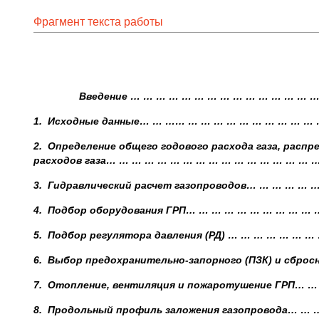
Фрагмент текста работы
Введение … … … … … … … … … … … … … … … …
1.
Исходные данные… … …… … … … … … … … … … …
2.
Определение общего годового расхода газа, распр
расходов газа… … … … … … … … … … … … … … … … 
3.
Гидравлический расчет газопроводов… … … … … 
4.
Подбор оборудования ГРП… … … … … … … … … …
5.
Подбор регулятора давления (РД) … … … … … … 
6.
Выбор предохранительно-запорного (ПЗК) и сбросн
7.
Отопление, вентиляция и пожаротушение ГРП… 
8.
Продольный профиль заложения газопровода… …