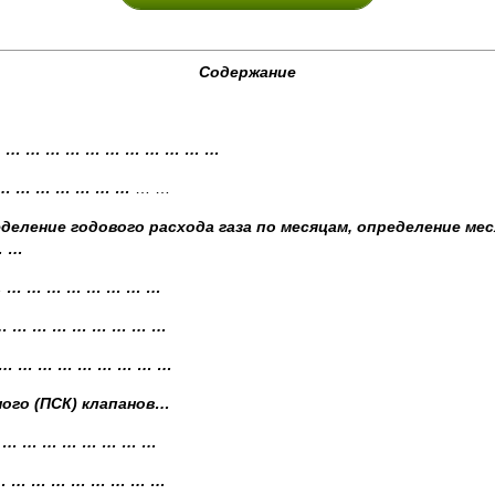
Содержание
 … … … … … … … … … …
 … … … … … … …
… …
еделение годового расхода газа по месяцам, определение м
… …
… … … … … … … … …
 … … … … … … … … …
… … … … … … … … … …
ого (ПСК) клапанов…
… … … … … … … … …
 … … … … … … … … …