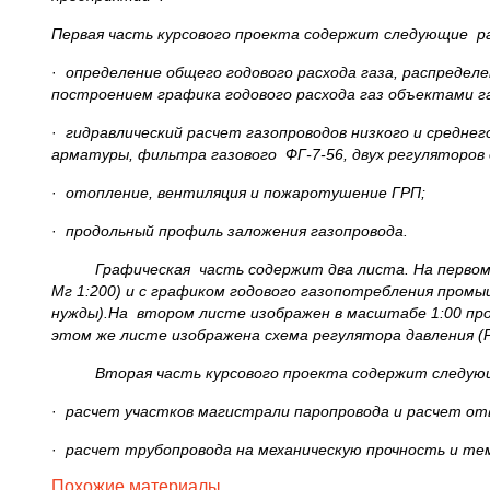
Первая часть курсового проекта содержит следующие р
·
определение общего годового расхода газа, распределе
построением графика годового расхода газ объектами г
·
гидравлический расчет газопроводов низкого и средне
арматуры, фильтра газового ФГ-7-56, двух регуляторов 
·
отопление, вентиляция и пожаротушение ГРП;
·
продольный профиль заложения газопровода.
Графическая часть содержит два листа. На первом лис
Мг 1:200) и с графиком годового газопотребления про
нужды).На втором листе изображен в масштабе 1:00 прод
этом же листе изображена схема регулятора давления (Р
Вторая часть курсового проекта содержит следующ
·
расчет участков магистрали паропровода и расчет о
·
расчет трубопровода на механическую прочность и т
Похожие материалы