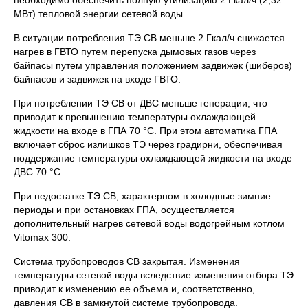
необходимо обеспечить полную утилизацию 2 Гкал/ч (2,32
МВт) тепловой энергии сетевой воды.
В ситуации потребления ТЭ СВ меньше 2 Гкал/ч снижается
нагрев в ГВТО путем перепуска дымовых газов через
байпасы путем управления положением задвижек (шиберов)
байпасов и задвижек на входе ГВТО.
При потреблении ТЭ СВ от ДВС меньше генерации, что
приводит к превышению температуры охлаждающей
жидкости на входе в ГПА 70 °С. При этом автоматика ГПА
включает сброс излишков ТЭ через градирни, обеспечивая
поддержание температуры охлаждающей жидкости на входе
ДВС 70 °С.
При недостатке ТЭ СВ, характерном в холодные зимние
периоды и при остановках ГПА, осуществляется
дополнительный нагрев сетевой воды водогрейным котлом
Vitomax 300.
Система трубопроводов СВ закрытая. Изменения
температуры сетевой воды вследствие изменения отбора ТЭ
приводит к изменению ее объема и, соответственно,
давления СВ в замкнутой системе трубопровода.