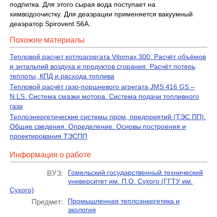
подпитка. Для этого сырая вода поступает на
химводоочистку. Для деаэрации применяется вакуумный
деаэратор Spirovent S6A.
Похожие материалы
Тепловой расчет котлоагрегата Vitomax 300. Расчёт объёмов
и энтальпий воздуха и продуктов сгорания. Расчёт потерь
теплоты, КПД и расхода топлива
Тепловой расчёт газо-поршневого агрегата JMS 416 GS –
N.LS. Система смазки мотора. Система подачи топливного
газа
Теплоэнергетические системы пром, предприятий (ТЭС ПП).
Общие сведения. Определение. Основы построения и
проектирования ТЭСПП
Информация о работе
Гомельский государственный технический
ВУЗ:
университет им. П.О. Сухого (ГГТУ им.
Сухого)
Промышленная теплоэнергетика и
Предмет:
экология