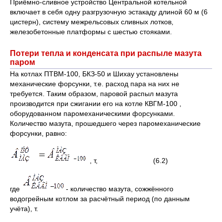
Приёмно-сливное устройство Центральной котельной
включает в себя одну разгрузочную эстакаду длиной 60 м (6
цистерн), систему межрельсовых сливных лотков,
железобетонные платформы с шестью стояками.
Потери тепла и конденсата при распыле мазута
паром
На котлах ПТВМ-100, БКЗ-50 и Шихау установлены
механические форсунки, т.е. расход пара на них не
требуется. Таким образом, паровой распыл мазута
производится при сжигании его на котле КВГМ-100 ,
оборудованном паромеханическими форсунками.
Количество мазута, прошедшего через паромеханические
форсунки, равно:
, т, (6.2)
где
- количество мазута, сожжённого
водогрейным котлом за расчётный период (по данным
учёта), т.