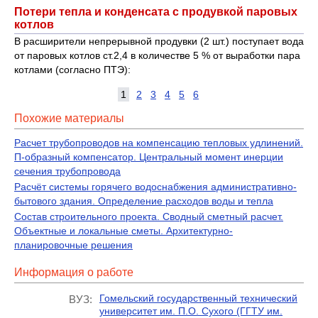
Потери тепла и конденсата с продувкой паровых
котлов
В расширители непрерывной продувки (2 шт.) поступает вода
от паровых котлов ст.2,4 в количестве 5 % от выработки пара
котлами (согласно ПТЭ):
1
2
3
4
5
6
Похожие материалы
Расчет трубопроводов на компенсацию тепловых удлинений.
П-образный компенсатор. Центральный момент инерции
сечения трубопровода
Расчёт системы горячего водоснабжения административно-
бытового здания. Определение расходов воды и тепла
Состав строительного проекта. Сводный сметный расчет.
Объектные и локальные сметы. Архитектурно-
планировочные решения
Информация о работе
Гомельский государственный технический
ВУЗ:
университет им. П.О. Сухого (ГГТУ им.