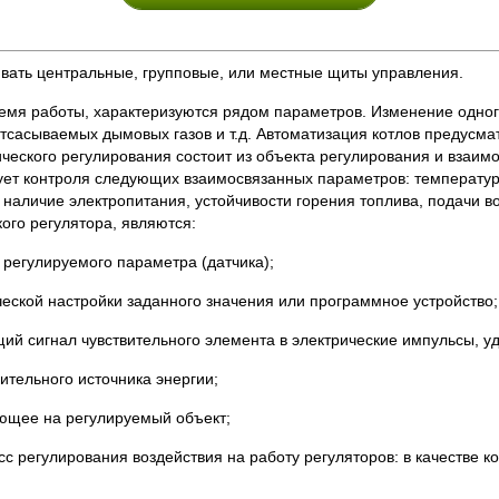
ивать центральные, групповые, или местные щиты управления.
я работы, характеризуются рядом параметров. Изменение одного
 отсасываемых дымовых газов и т.д. Автоматизация котлов предусм
ического регулирования состоит из объекта регулирования и взаим
ует контроля следующих взаимосвязанных параметров: температур
м, наличие электропитания, устойчивости горения топлива, подачи
ого регулятора, являются:
регулируемого параметра (датчика);
еской настройки заданного значения или программное устройство;
ий сигнал чувствительного элемента в электрические импульсы, у
ительного источника энергии;
ующее на регулируемый объект;
 регулирования воздействия на работу регуляторов: в качестве к