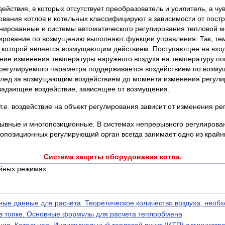
твия, в которых отсутствует преобразователь и усилитель, а чу
ования котлов и котельных классифицируют в зависимости от пос
инированные и системы автоматического регулирования тепловой м
рование по возмущению выполняют функции управления. Так, темп
е которой является возмущающим действием. Поступающее на вхо
ияние изменения температуры наружного воздуха на температуру 
 регулируемого параметра поддерживается воздействием по возму
 вслед за возмущающим воздействием до момента изменения регул
я задающее воздействие, зависящее от возмущения.
. воздействие на объект регулирования зависит от изменения ре
вные и многопозиционные. В системах непрерывного регулирова
ногопозиционных регулирующий орган всегда занимает одно из 
Система защиты оборудования котла.
ных режимах:
ые данные для расчёта. Теоретическое количество воздуха, необ
 в топке. Основные формулы для расчета теплообмена