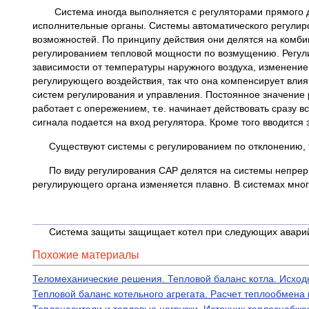
Система иногда выполняется с регуляторами прямого дейс
исполнительные органы. Системы автоматического регулир
возможностей. По принципу действия они делятся на комб
регулированием тепловой мощности по возмущению. Регули
зависимости от температуры наружного воздуха, изменени
регулирующего воздействия, так что она компенсирует вл
систем регулирования и управления. Постоянное значение
работает с опережением, т.е. начинает действовать сразу
сигнала подается на вход регулятора. Кроме того вводитс
Существуют системы с регулированием по отклонению, т.е
По виду регулирования САР делятся на системы непреры
регулирующего органа изменяется плавно. В системах м
Система защиты защищает котел при следующих аварий
Похожие материалы
Теломеханические решения. Тепловой баланс котла. Исходн
Тепловой баланс котельного агрегата. Расчет теплообмена