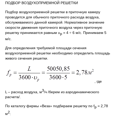
ПОДБОР ВОЗДУХОПРИЕМНОЙ РЕШЕТКИ
Подбор воздухоприемной решетки в приточную камеру
проводится для обычного приточного расхода воздуха,
обслуживаемого данной камерой. Нормативное значение
скорости движения приточного воздуха через приточную
решетку принимается равным υ
= 4 ÷ 6 м/с. Принимаем 5
р
м/с.
Для определения требуемой площади сечения
воздухоприемной решетки необходимо определить площадь
живого сечения решетки.
, где
3
L – расход воздуха, м
/ч /берем из аэродинамического
расчета/.
По каталогу фирмы «Веза» подбираем решетку по f
= 2,78
р
2
м
: