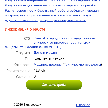
Допускаемые напряжения при сжатии для материала винта.
Допускаемое давление на опорных поверхностях резьбы
Расчет вероятности безотказной работы зубчатых передач
по критерию сопротивления контактной усталости для
двухступенчатого редуктора с развернутой схемой
Информация о работе
Санкт-Петербургский государственный
ВУЗ:
университет низкотемпературных и
пищевых технологий (СПбГУНиПТ)
Детали машин
Предмет:
Конспекты лекций
Тип:
(
)
Машиностроение
Технические предметы
Категория:
413 Kb
Размер файла:
0
Скачали:
Скачать файл
© 2026 ВУнивере.ру
О проекте