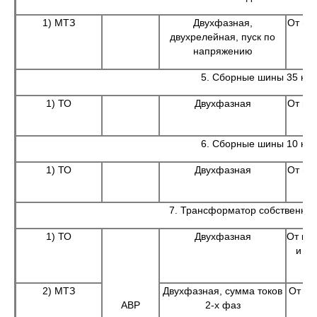
1) МТЗ
Двухфазная,
От мн
двухрелейная, пуск по
напряжению
5. Сборные шины 35 кВ
1) ТО
Двухфазная
От мн
6. Сборные шины 10 кВ
1) ТО
Двухфазная
От мн
7. Трансформатор собственны
1) ТО
Двухфазная
От к.з
и на
2) МТЗ
Двухфазная, сумма токов
От к.
АВР
2-х фаз
С