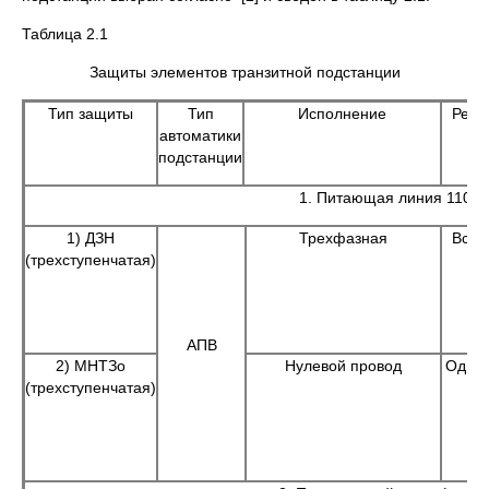
Таблица 2.1
Защиты элементов транзитной подстанции
Тип защиты
Тип
Исполнение
Режи
автоматики
подстанции
1. Питающая линия 110 к
1) ДЗН
Трехфазная
Все в
(трехступенчатая)
Л
АПВ
2) МНТЗо
Нулевой провод
Однофа
(трехступенчатая)
Л