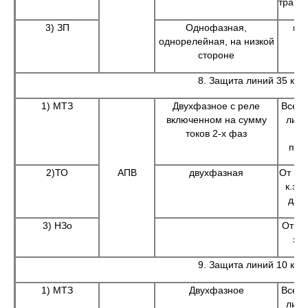
транс
3) ЗП
Однофазная,
пер
однорелейная, на низкой
стороне
8. Защита линий 35 кВ
1) МТЗ
Двухфазное с реле
Все в
включенном на сумму
лини
токов 2-х фаз
по
пот
2)ТО
АПВ
двухфазная
От мн
к.з.
дли
3) НЗо
От о
за
9. Защита линий 10 кВ
1) МТЗ
Двухфазное
Все в
лини