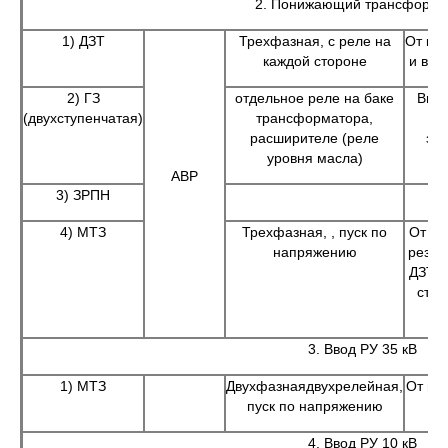
2. Понижающий трансформа
1) ДЗТ
Трехфазная, с реле на
От к.з
каждой стороне
и выв
2) ГЗ
отдельное реле на баке
Внут
(двухступенчатая)
трансформатора,
ви
расширителе (реле
за
уровня масла)
АВР
3) ЗРПН
4) МТЗ
Трехфазная, , пуск по
От вн
напряжению
резер
ДЗТ, 
стор
3. Ввод РУ 35 кВ
1) МТЗ
Двухфазнаядвухрелейная,
От мн
пуск по напряжению
4. Ввод РУ 10 кВ