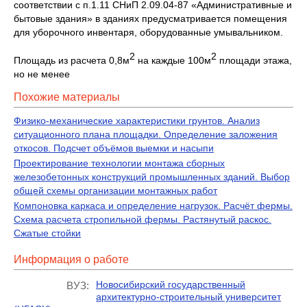
соответствии с п.1.11 СНиП 2.09.04-87 «Административные и
бытовые здания» в зданиях предусматривается помещения
для уборочного инвентаря, оборудованные умывальником.
2
2
Площадь из расчета 0,8м
на каждые 100м
площади этажа,
но не менее
Похожие материалы
Физико-механические характеристики грунтов. Анализ
ситуационного плана площадки. Определение заложения
откосов. Подсчет объёмов выемки и насыпи
Проектирование технологии монтажа сборных
железобетонных конструкций промышленных зданий. Выбор
общей схемы организации монтажных работ
Компоновка каркаса и определение нагрузок. Расчёт фермы.
Схема расчета стропильной фермы. Растянутый раскос.
Сжатые стойки
Информация о работе
Новосибирский государственный
ВУЗ:
архитектурно-строительный университет