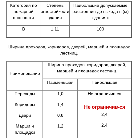
Категория по
Степень
Наибольшие допускаемые
пожарной
огнестойкости
расстояния до выхода в (м)
опасности
здания
зданиях
В
1,11
100
Ширина проходов, коридоров, дверей, маршей и площадок
лестниц.
Ширина проходов, коридоров, дверей,
маршей и площадок лестниц.
Наименование
Наименьшая
Наибольшая
Переходы
1,0
Не ограничив-ся
Коридоры
1,4
Не ограничив-ся
2,4
Двери
0,8
2,4
Марши и
1,2
площадки