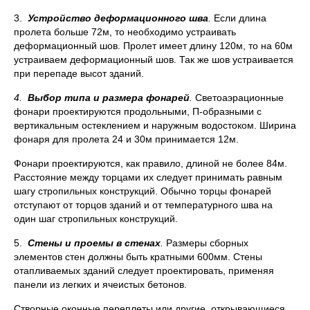
3.
Устройство деформационного шва
.
Если длина
пролета больше 72м, то необходимо устраивать
деформационный шов. Пролет имеет длину 120м, то на 60м
устраиваем деформационный шов. Так же шов устраивается
при перепаде высот зданий.
4.
Выбор типа и размера фонарей
.
Светоаэрационные
фонари проектируются продольными, П-образными с
вертикальным остеклением и наружным водостоком. Ширина
фонаря для пролета 24 и 30м принимается 12м.
Фонари проектируются, как правило, длиной не более 84м.
Расстояние между торцами их следует принимать равным
шагу стропильных конструкций. Обычно торцы фонарей
отступают от торцов зданий и от температурного шва на
один шаг стропильных конструкций.
5.
Стены и проемы в стенах
.
Размеры сборных
элементов стен должны быть кратными 600мм. Стены
отапливаемых зданий следует проектировать, применяя
панели из легких и ячеистых бетонов.
Створные оконные переплеты или другие открывающиеся