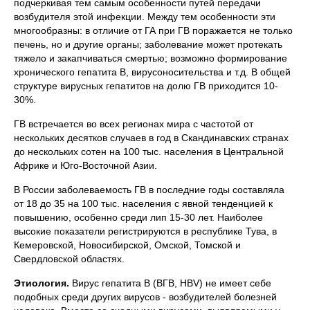
подчеркивая тем самым особенности путей передачи
возбудителя этой инфекции. Между тем особенности эти
многообразны: в отличие от ГА при ГВ поражается не только
печень, но и другие органы; заболевание может протекать
тяжело и закапчиваться смертью; возможно формирование
хронического гепатита В, вирусоносительства и т.д. В общей
структуре вирусных гепатитов на долю ГВ приходится 10-
30%.
ГВ встречается во всех регионах мира с частотой от
нескольких десятков случаев в год в Скандинавских странах
до нескольких сотен на 100 тыс. населения в Центральной
Африке и Юго-Восточной Азии.
В России заболеваемость ГВ в последние годы составляла
от 18 до 35 на 100 тыс. населения с явной тенденцией к
повышению, особенно среди лип 15-30 лет. Наиболее
высокие показатели регистрируются в республике Тува, в
Кемеровской, Новосибирской, Омской, Томской и
Свердловской областях.
Этиология.
Вирус гепатита В (ВГВ, HBV) не имеет себе
подобных среди других вирусов - возбудителей болезней