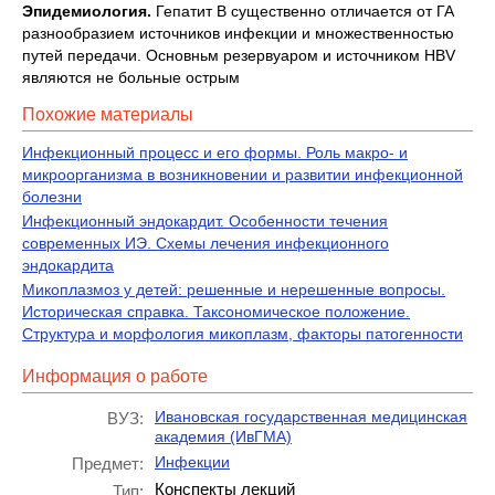
Эпидемиология.
Гепатит В существенно отличается от ГА
разнообразием источников инфекции и множественностью
путей передачи. Основньм резервуаром и источником HBV
являются не больные острым
Похожие материалы
Инфекционный процесс и его формы. Роль макро- и
микроорганизма в возникновении и развитии инфекционной
болезни
Инфекционный эндокардит. Особенности течения
современных ИЭ. Схемы лечения инфекционного
эндокардита
Микоплазмоз у детей: решенные и нерешенные вопросы.
Историческая справка. Таксономическое положение.
Структура и морфология микоплазм, факторы патогенности
Информация о работе
Ивановская государственная медицинская
ВУЗ:
академия (ИвГМА)
Инфекции
Предмет:
Конспекты лекций
Тип: