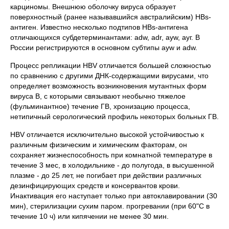
карциномы. Внешнюю оболочку вируса образует
поверхностный (ранее называвшийся австралийским) HBs-
антиген. Известно несколько подтипов HBs-антигена
отличающихся субдетерминантами: adw, adr, ayw, ауг. В
России регистрируются в основном субтипы ayw и adw.
Процесс репликации HBV отличается большей сложностью
по сравнению с другими ДНК-содержащими вирусами, что
определяет возможность возникновения мутантных форм
вируса В, с которыми связывают необычно тяжелое
(фульминантное) течение ГВ, хронизацию процесса,
нетипичный серологический профиль некоторых больных ГВ.
HBV отличается исключительно высокой устойчивостью к
различным физическим и химическим факторам, он
сохраняет жизнеспособность при комнатной температуре в
течение 3 мес, в холодильнике - до полугода, в высушенной
плазме - до 25 лет, не погибает при действии различных
дезинфицирующих средств и консервантов крови.
Инактивация его наступает только при автоклавировании (30
мин), стерилизации сухим паром. прогревании (при 60"С в
течение 10 ч) или кипячении не менее 30 мин.