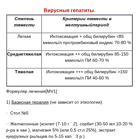
Вирусные гепатиты.
Степень
Критерии тяжести в
тяжести
желтушный
период
Легкая
Интоксикация + общ билирубин <85
мкмоль/л протромбиновый индекс 70-80 %
Среднетяжелая
Интоксикация ++ общ билирубин 85-150
мкмоль/л ПИ 60-70 %
Тяжелая
Интоксикация +++ общ билирубин >150
мкмоль/л ПИ 40-60 %
Формуляр лечения[MV1] :
1)
Базисная терапия
(не зависит от этиологии):
· Стол №5
· Желчегонные (ксилит (7-10 г ´ 2), сорбит (30-50 мл 10-20 %
р-ра в чае ), магнезия 5% (или 0,5 ст.л 25%), экстракт
кукурузных рыльцев по 5-15 кап ´ 3 р )