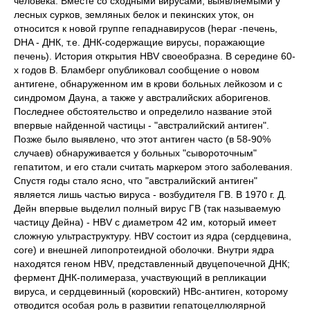
человека. Вместе со сходными вирусами, выявляемыми у
лесных сурков, земляных белок и пекинских уток, он
относится к новой группе гепаднавирусов (hepar -печень,
DHA - ДНК, т.е. ДНК-содержащие вирусы, поражающие
печень). История открытия HBV своеобразна. В середине 60-
х годов В. Бламберг опубликовал сообщение о новом
антигене, обнаруженном им в крови больных лейкозом и с
синдромом Дауна, а также у австралийских аборигенов.
Последнее обстоятельство и определило название этой
впервые найденной частицы - "австралийский антиген".
Позже было выявлено, что этот антиген часто (в 58-90%
случаев) обнаруживается у больных "сывороточным"
гепатитом, и его стали считать маркером этого заболевания.
Спустя годы стало ясно, что "австралийский антиген"
является лишь частью вируса - возбудителя ГВ. В 1970 г. Д.
Дейн впервые выделил полный вирус ГВ (так называемую
частицу Дейна) - HBV с диаметром 42 им, который имеет
сложную ультраструктуру. HBV состоит из ядра (сердцевина,
core) и внешней липопротеидной оболочки. Внутри ядра
находятся геном HBV, представленный двуцепочечной ДНК;
фермент ДНК-полимераза, участвующий в репликации
вируса, и сердцевинный (коровский) HBc-антиген, которому
отводится особая роль в развитии гепатоцеллюлярной