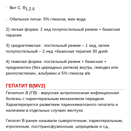
· Вит С, В
1,2,6
· Обильное питье: 5% глюкоза, мин вода
2) легкая форма: 2 нед полупостельный режим + базисная
терапия
3) среднетяжелая : постельный режим – 1 нед, затем
полупостельный – 2 нед +базисная терапия 30 дней
4) тяжелая форма: постельный режим + базисная +
преднизолон (без циркадных ритмов) внутрь, гемодез или
реополиглюкин, альбумин и 5% глюкоза в/в
ГЕПАТИТ В[MV2]
Гепатит В (ГВ) -
вирусная антропонозная инфекционная
болезнь с парентеральным механизмом передачи.
Характеризуется развитием паренхиматозного гепатита и
наличием в отдельных случаях желтухи.
Гепатит В ранее называли сывороточным, парентеральным,
ятрогенным, посттрансфузионным, шприцевым и т.д.,