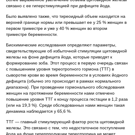
связано с ее гиперстимуляцией при дефиците йода.
Было выявлено также, что тиреоидный объем находится на
верхней границе нормы или превышает ее у 25 % женщин в
первом триместре и уже у 40 % женщин во втором
триместре беременности.
Биохимические исследования определяют параметры,
свидетельствующие об избыточной стимуляции щитовидной
железы на фоне дефицита йода, которые приводят к
формированию зоба. Этот процесс в первую очередь связан
с повышением уровня тиреотропного гормона (ТТГ) в
сыворотке крови во время беременности в условиях йодного
дефицита (обычно это происходит в рамках нормального
диапазона). При проведении гормонального обследования
женщин на протяжении беременности нами отмечено
повышение уровня ТТГ к концу процесса гестации в 1,2 раза
(или на 19,3 %). Среди обследованных нами женщин такая
динамика наблюдается у 65,6 %.
ТТГ — главный стимулирующий фактор роста щитовидной
железы. Это связано с тем, что недостаточное поступление
йода на фоне гиперпродукции тиреотропина не может