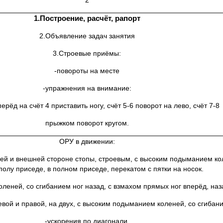
2
1.Построение, расчёт, рапорт
2.Объявление задач занятия
3.Строевые приёмы:
-повороты на месте
-упражнения на внимание:
перёд на счёт 4 приставить ногу, счёт 5-6 поворот на лево, счёт 7-8
прыжком поворот кругом.
ОРУ в движении:
нней и внешней стороне стопы, строевым, с высоким подыманием ко
 полу приседе, в полном приседе, перекатом с пятки на носок.
леней, со сгибанием ног назад, с взмахом прямых ног вперёд, наза
левой и правой, на двух, с высоким подыманием коленей, со сгибани
-ускорения по диагонали.