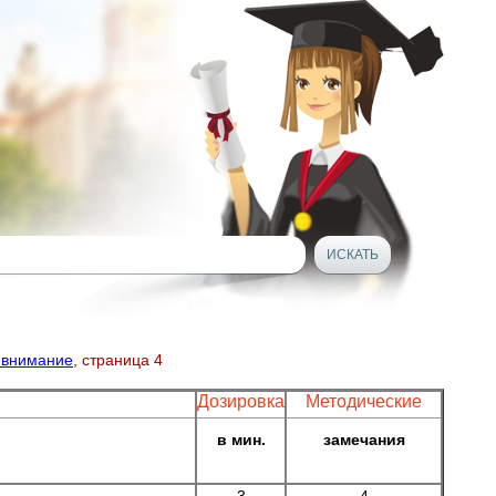
а внимание
, страница 4
Дозировка
Методические
в мин.
замечания