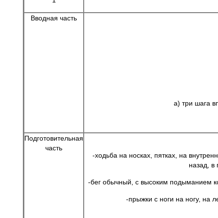
1
Вводная часть
а) три шага в
Подготовительная
часть
-ходьба на носках, пятках, на внутре
назад, в
-бег обычный, с высоким подыманием ко
-прыжки с ноги на ногу, на 