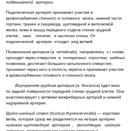
подмышечной артерии.
Подключичная артерия принимает участие в
кровоснабжении спинного и головного мозга, нижней части
гортани, трахеи и пищевода, щитовидной и вилочковой
желез, кожи и мышц переднего отдела стенки грудной
клетки , шеи, лопатки и частично спины. От
подключичной артерии отходит ряд ветвей.
Позвоночная артерия
(а. vertebralis) направляясь к г олове,
проходит через отверстия в поперечных отростках шейных
позвонков, достигает большого затылочного отверстия,
проникает через него в полость черепа и принимает участие
в кровоснабжении головного и спинного мозга.
Внутренняя грудная артерия
(а. thoracica) идет вниз
по задней поверхности передней стенки грудной клетки. Она
анастомозирует с ветвями межреберных артерий и нижней
надчревной артерии.
Щито-шейный ствол
(truncus thyreocervicalis) — короткая
ветвь, которая сразу же разделяется на четыре артерии:
нижнюю щитовидную артерию , восходящую шейную
артерию, поверхностную шейную артерию
и