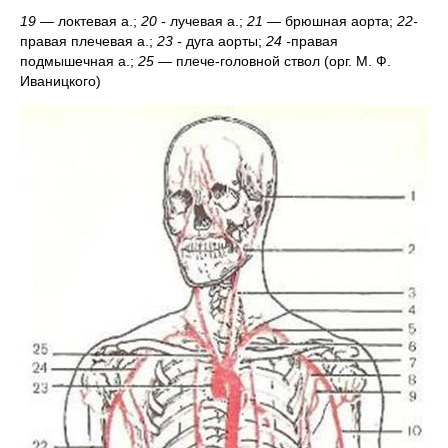
19 —
локтевая а.;
20 -
лучевая а.;
21 —
брюшная аорта;
22-
правая плечевая а.;
23 -
дуга аорты;
24 -
правая
подмышечная а.;
25 —
плече-головной ствол (орг. М. Ф.
Иваницкого)