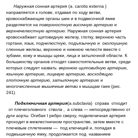
Наружная сонная
артерия (а. carotis externa )
направляется к голове, отдавая по ходу ветви,
кровоснабжающие органы шеи и в подвисочной ямке
разделяется на
поверхностную височную артерию
и
верхнечелюстную артерию.
Наружная сонная артерия
кровоснабжает щитовидную железу, глотку, верхнюю часть
гортани, язык, подчелюстную, подъязычную и околоушную
слюнные железы, верхнюю и нижнюю челюсти вместе с
зубами, кожу и мышцы щеки, лица и затылочной области. К
большинству органов отходят самостоятельные ветви, среди
которых следует назвать:
верхнюю щитовидную артерию,
язычную артерию, лицевую артерию, восходящую
глоточную артерию, затылочную артерию
и
многочисленные
мышечные ветви
к мышцам гаеи (рис.
241).
Подключичная артерия
(а.subclavia) справа отходит
от плечеголовного ствола , а слева — непосредственно от
дуги аорты. Огибая I ребро сверху, подключичная артерия
проходит в межлестничном пространстве, затем вместе с
плечевым сплетением — под ключицей и, попадая в
подмышечную ямку, продолжается под названием