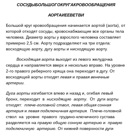
СОСУДЫ
БОЛЬШОГО
КРУГА
КРОВООБРАЩЕНИЯ
АОРТА
И
ЕЕ
ВЕТВИ
Большой круг кровообращения начинается аортой (аогtа), от
которой отходят сосуды, кровоснабжающие все органы тела
человека. Диаметр аорты у взрослого человека составляет
примерно 2,5 см. Аорту подразделяют на три отдела:
восходящую аорту, дугу аорты и нисходящую аорту.
Восходящая аорта
выходит из левого желудочка
сердца и направляется вверх и несколько вправо. На уровне
2-го правого реберного хряща она переходит в дугу. От
восходящей аорты отходят
левая
и
правая венечные
артерии.
Дуга аорты
изгибается влево и назад и, огибая левый
бронх, переходит в
нисходящую аорту
. От дуги аорты
отходят:
плече-головной ствол, левая общая сонная
артерия
и
левая подключичная артерия.
Плече-головной
ствол на уровне правого грудино-ключичного сустава
разделяется на
правую общую сонную артерию
и
правую
подключичную артерию.
От нижней поверхности дуги