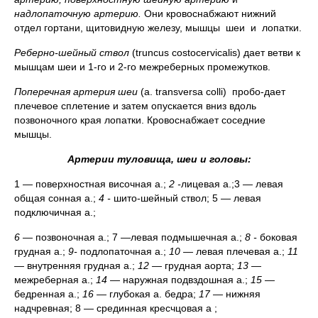
надлопаточную артерию.
Они кровоснабжают нижний
отдел гортани, щитовидную железу, мышцы шеи и лопатки.
Реберно-шейный ствол
(truncus costocervicalis) дает ветви к
мышцам шеи и 1-го и 2-го межреберных промежутков.
Поперечная артерия шеи
(а. transversa colli) пробо-дает
плечевое сплетение и затем опускается вниз вдоль
позвоночного края лопатки. Кровоснабжает соседние
мышцы.
Артерии туловища, шеи и головы:
1 — поверхностная височная а.;
2 -
лицевая а.;3
—
левая
общая сонная а.;
4 -
шито-шейный ствол; 5 — левая
подключичная а.;
6 —
позвоночная а.; 7 —левая подмышечная а.;
8 -
боковая
грудная а.;
9-
подлопаточная а.;
10 —
левая плечевая а.;
11
—
внутренняя грудная а.;
12 —
грудная аорта;
13 —
межреберная а.;
14
— наружная подвздошная а.;
15 —
бедренная а.;
16 —
глубокая а. бедра;
17 —
нижняя
надчревная; 8 — срединная кресчцовая а ;