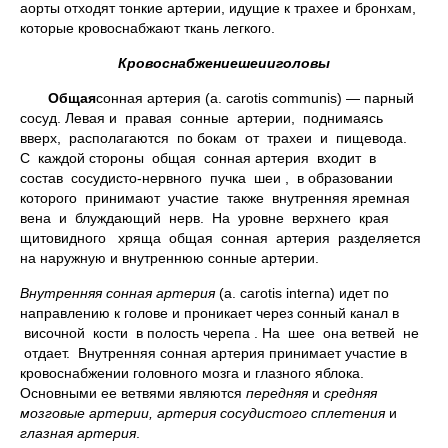
аорты отходят тонкие артерии, идущие к трахее и бронхам,
которые кровоснабжают ткань легкого.
Кровоснабжение
шеи
и
головы
Общая
сонная артерия (а. carotis communis) — парный
сосуд. Левая и правая сонные артерии, поднимаясь
вверх, располагаются по бокам от трахеи и пищевода.
С каждой стороны общая сонная артерия входит в
состав сосудисто-нервного пучка шеи , в образовании
которого принимают участие также внутренняя яремная
вена и блуждающий нерв. На уровне верхнего края
щитовидного хряща общая сонная артерия разделяется
на наружную и внутреннюю сонные артерии.
Внутренняя сонная артерия
(а. carotis interna) идет по
направлению к голове и проникает через сонный канал в
височной кости в полость черепа . На шее она ветвей не
отдает. Внутренняя сонная артерия принимает участие в
кровоснабжении головного мозга и глазного яблока.
Основными ее ветвями являются
передняя
и
средняя
мозговые артерии, артерия сосудистого сплетения
и
глазная артерия
.