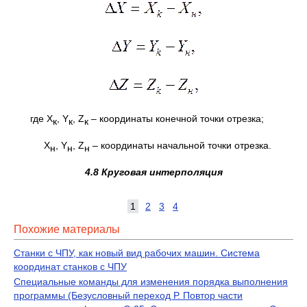
где X
, Y
, Z
– координаты конечной точки отрезка;
к
к
к
X
, Y
, Z
– координаты начальной точки отрезка.
н
н
н
4.8 Круговая интерполяция
1
2
3
4
Похожие материалы
Станки с ЧПУ, как новый вид рабочих машин. Система
координат станков с ЧПУ
Специальные команды для изменения порядка выполнения
программы (Безусловный переход Р. Повтор части