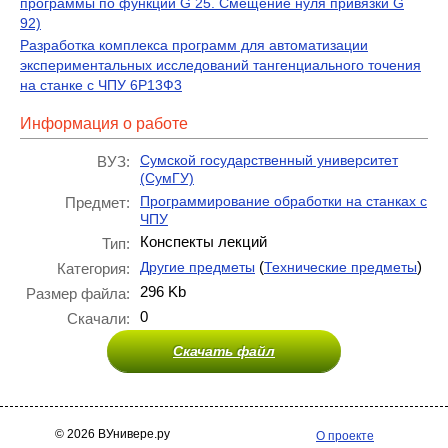
программы по функции G 25. Смещение нуля привязки G
92)
Разработка комплекса программ для автоматизации
экспериментальных исследований тангенциального точения
на станке с ЧПУ 6Р13Ф3
Информация о работе
Сумской государственный университет
ВУЗ:
(СумГУ)
Программирование обработки на станках с
Предмет:
ЧПУ
Конспекты лекций
Тип:
(
)
Другие предметы
Технические предметы
Категория:
296 Kb
Размер файла:
0
Скачали:
Скачать файл
© 2026 ВУнивере.ру
О проекте