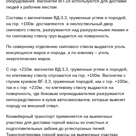
оборудования. Вагонетки ВП-18 используются для доставки
людей к рабочим местам.
Составы с вагонетками ВД-3,3, груженные углем и породой,
на гор. +100м. доставляются в околоствольный двор
скипового ствола, разгружаются над разгрузочными ямами и
по скиповому стволу груз выдается на поверхность.
По северному отделению скипового ствола выдается уголь
коксующихся марок и порода, а по южному – уголь
энергетических марок.
С гор. +210м. вагонетки ВД-3,3, груженные углем и породой,
по клетевому стволу спускаются на гор. +100м. Вагонетки с
глухим кузовом ВГ-3,3, груженные породой, как с гор. +100м.,
так и с гор. +210м., по клетевому стволу выдаются на
поверхность, где боковым опрокидывателем разгружаются
непосредственно в кузов автосамосвалов, которые вывозят
породу на внешний отвал.
Конвейерный транспорт применяется на выемочных
участках для доставки горной массы из очистных и
подготовительных забоев до углеспускных печей.
Транспортировка горной массы на выемочных участках