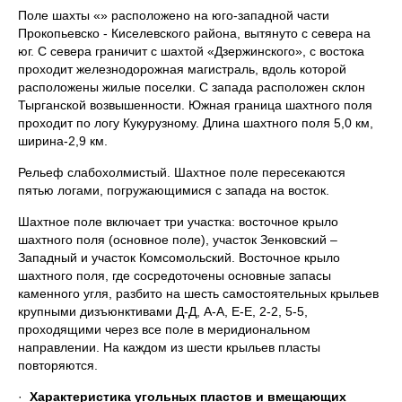
Поле шахты «» расположено на юго-западной части
Прокопьевско - Киселевского района, вытянуто с севера на
юг. С севера граничит с шахтой «Дзержинского», с востока
проходит железнодорожная магистраль, вдоль которой
расположены жилые поселки. С запада расположен склон
Тырганской возвышенности. Южная граница шахтного поля
проходит по логу Кукурузному. Длина шахтного поля 5,0 км,
ширина-2,9 км.
Рельеф слабохолмистый. Шахтное поле пересекаются
пятью логами, погружающимися с запада на восток.
Шахтное поле включает три участка: восточное крыло
шахтного поля (основное поле), участок Зенковский –
Западный и участок Комсомольский. Восточное крыло
шахтного поля, где сосредоточены основные запасы
каменного угля, разбито на шесть самостоятельных крыльев
крупными дизъюнктивами Д-Д, А-А, Е-Е, 2-2, 5-5,
проходящими через все поле в меридиональном
направлении. На каждом из шести крыльев пласты
повторяются.
·
Характеристика угольных пластов и вмещающих