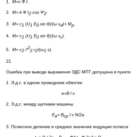
1.
М=с Ф I
.
2.
M= k Ф
I
cos Ψ
.
2
2
3.
M= c
(U
E
sin θ
)/(ω
x
)+ M
.
1
1
0
d
р
4.
M= c
(U
E
sin θ
)/(ω
x
)
.
1
1
0
c
2
5.
M= c
I'
r
/(ω
s)
.
2
2
2
1
21.
Ошибка при выводе выражения ЭДС МПТ допущена в пункте
1. Э.д.с. в одном проводнике обмотки
e=B l v
.
2. Э.д.с. между щетками машины
E
= B
l v N/2a
.
a
ср
3. Полюсное деление и среднее значение индукции полюса