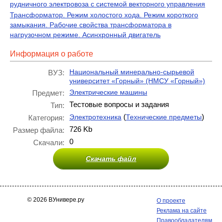
рудничного электровоза с системой векторного управления
Трансформатор. Режим холостого хода. Режим короткого
замыкания. Рабочие свойства трансформатора в
нагрузочном режиме. Асинхронный двигатель
Информация о работе
Национальный минерально-сырьевой
ВУЗ:
университет «Горный» (НМСУ «Горный»)
Электрические машины
Предмет:
Тестовые вопросы и задания
Тип:
(
)
Электротехника
Технические предметы
Категория:
726 Kb
Размер файла:
0
Скачали:
Скачать файл
© 2026 ВУнивере.ру
О проекте
Реклама на сайте
Правообладателям