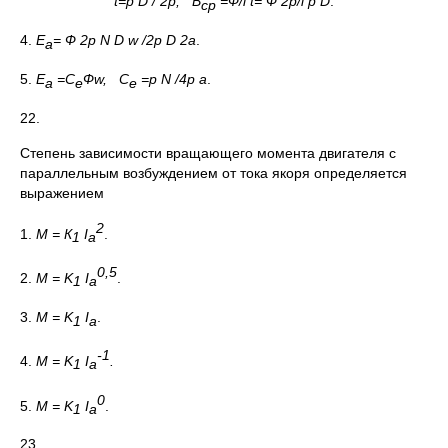
t
=
p
D / 2р, В
=Ф/l
t
= Ф 2p/l
p
D
.
ср
4.
Е
=
Ф
2p N D
w
/2
p
D 2a
.
a
5.
Е
=
С
Ф
w
, C
=p N /4
p
a
.
a
e
e
22.
Степень зависимости вращающего момента двигателя с
параллельным возбуждением от тока якоря определяется
выражением
2
1.
М = К
I
.
1
a
0,5
2.
M = K
I
.
1
a
3.
M = K
I
.
1
a
-1
4.
M = K
I
.
1
a
0
5.
M = K
I
.
1
a
23.