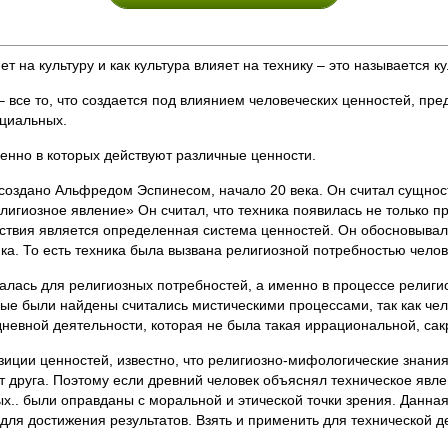
 на культуру и как культура влияет на технику – это называется 
 – все то, что создается под влиянием человеческих ценностей, пр
оциальных.
енно в которых действуют различные ценности.
создано Альфредом Эспинесом, начало 20 века. Он считал сущнос
лигиозное явление» Он считал, что техника появилась не только п
ствия является определенная система ценностей. Он обосновывал
ка. То есть техника была вызвана религиозной потребностью челов
алась для религиозных потребностей, а именно в процессе религио
ые были найдены считались мистическими процессами, так как челов
дневной деятельности, которая не была такая иррациональной, сак
иции ценностей, известно, что религиозно-мифологические знания 
т друга. Поэтому если древний человек объяснял техническое явлен
х.. были оправданы с моральной и этической точки зрения. Данна
ля достижения результатов. Взять и применить для технической де