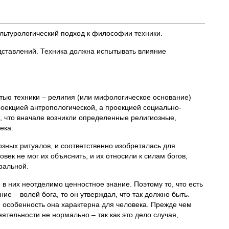
культурологический подход к философии техники.
едставлений. Техника должна испытывать влияние
тью техники – религия (или мифологическое основание)
роекцией антропологической, а проекцией социально-
, что вначале возникли определенные религиозные,
ека.
зных ритуалов, и соответственно изобреталась для
ек не мог их объяснить, и их относили к силам богов,
ральной.
в них неотделимо ценностное знание. Поэтому то, что есть
ие – волей бога, то он утверждал, что так должно быть.
я особенность она характерна для человека. Прежде чем
ятельности не нормально – так как это дело случая,