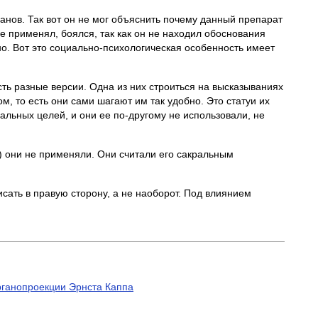
нов. Так вот он не мог объяснить почему данный препарат
не применял, боялся, так как он не находил обоснования
но. Вот это социально-психологическая особенность имеет
сть разные версии. Одна из них строиться на высказываниях
м, то есть они сами шагают им так удобно. Это статуи их
альных целей, и они ее по-другому не использовали, не
а) они не применяли. Они считали его сакральным
писать в правую сторону, а не наоборот. Под влиянием
рганопроекции Эрнста Каппа