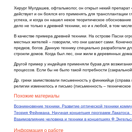
Хирург Мулдашев, офтальмолог, он открыл некий препарат
действует и он боялся его применять для трансплантации гл
успеха, и когда он нашел некое теоритическое обоснование
дело не только к древней техники, но и к любой, в том числ
В качестве примера древней техники. На острове Пасхи огр
местных жителей – говорили, что они шагают сами. Конечно,
предков, богов. Данную технику специально разработали дл
строили домов. Когда был лес, они жили в деревянных домах
Другой пример у индейцев применяли бурав для возжигания 
процессов. Если бы не было такой потребности (сакральной)
Др. греки заимствовали письменность у финикийце (справа на
религии изменилось и письмо (письменность – техническое
Похожие материалы
Возникновение техники. Развитие оптической техники комм
Теория Фейнмана. Научная концепция программ Лакатоса.
Взаимовлияние человека и техники в концепциях Ф.Энгельс
Информация о работе