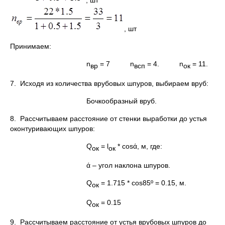
, шт
Принимаем:
n
= 7 n
= 4. n
= 11.
вр
всп
ок
7. Исходя из количества врубовых шпуров, выбираем вруб:
Бочкообразный вруб.
8. Рассчитываем расстояние от стенки выработки до устья
оконтуривающих шпуров:
Q
= l
* cosά, м, где:
ок
ок
ά – угол наклона шпуров.
Q
= 1.715 * cos85º = 0.15, м.
ок
Q
= 0.15
ок
9. Рассчитываем расстояние от устья врубовых шпуров до