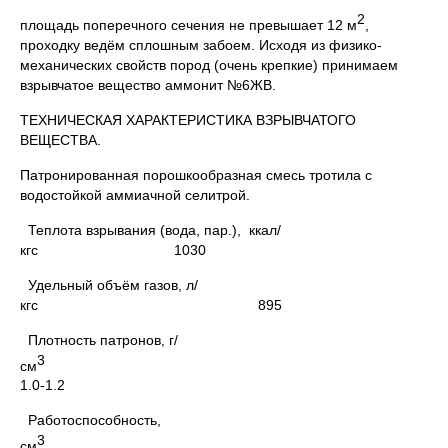
2
площадь поперечного сечения не превышает 12 м
,
проходку ведём сплошным забоем. Исходя из физико-
механических свойств пород (очень крепкие) принимаем
взрывчатое вещество аммонит №6ЖВ.
ТЕХНИЧЕСКАЯ ХАРАКТЕРИСТИКА ВЗРЫВЧАТОГО
ВЕЩЕСТВА.
Патронированная порошкообразная смесь тротила с
водостойкой аммиачной селитрой.
Теплота взрывания (вода, пар.), ккал/
кгс 1030
Удельный объём газов, л/
кгс 895
Плотность патронов, г/
3
см
1.0-1.2
Работоспособность,
см