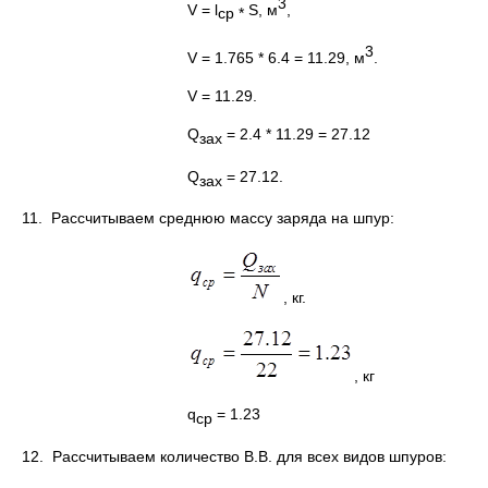
3
V = l
S, м
,
c
р
*
3
V = 1.765 * 6.4 = 11.29, м
.
V = 11.29.
Q
= 2.4 * 11.29 = 27.12
зах
Q
= 27.12.
зах
11. Рассчитываем среднюю массу заряда на шпур:
, кг.
, кг
q
= 1.23
ср
12. Рассчитываем количество В.В. для всех видов шпуров: