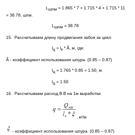
L
= 1.865 * 7 + 1.715 * 4 + 1.715 * 11
шпм
= 38.78, шпм.
L
= 38.78
шпм
15. Рассчитываем длину продвигания забоя за цикл:
l
= l
* Ã, м, где:
ц
к
Ã - коэффициент использования шпура. (0.85 – 0.87)
l
= 1.765 * 0.85 = 1.50, м.
ц
l
= 1.50
ц
16. Рассчитываем расход В.В на 1м выработки.
, кг/м
- коэффициент использования шпура. (0.85 – 0.87)