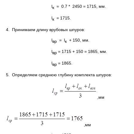
l
= 0.7 * 2450 = 1715, мм.
к
l
= 1715.
к
4. Принимаем длину врубовых шпуров:
l
= l
+ 150, мм.
вр
к
l
= 1715
+ 150 = 1865, мм.
вр
l
= 1865.
вр
5. Определяем среднюю глубину комплекта шпуров:
,мм
,мм