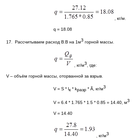
, кг/м.
q = 18.08
3
17. Рассчитываем расход В.В на 1м
горной массы.
3
, кг/м
, где:
V – объём горной массы, оторванной за взрыв.
3
V = S * l
* k
* Ã, кг/м
к
разр
3
V = 6.4 * 1.765 * 1.5 * 0.85 = 14.40, м
V = 14.40
3
, кг/м