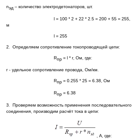
n
– количество электродетонаторов, шт.
эд
l = 100 * 2 + 22 * 2.5 = 200 + 55 = 255,
м
l = 255
2. Определяем сопротивление токопроводящей цепи:
R
= l * r, Ом, где:
пр
r - удельное сопротивление провода, Ом/км.
R
= 0.255 * 25 = 6.38, Ом
пр
R
= 6.38
пр
3. Проверяем возможность применения последовательного
соединения, производим расчёт тока в цепи:
, А, где: