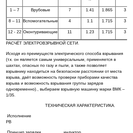
1 – 7
Врубовые
7
1.41
1.865
3
8 – 11
Вспомогательные
4
1.1
1.715
3
12 - 22
Оконтуривающие
11
1.23
1.715
3
РАСЧЁТ ЭЛЕКТРОВЗРЫВНОЙ СЕТИ.
Исходя из преимуществ электрического способа взрывания
(т.к. он является самым универсальным, применяется в
шахтах, опасных по газу и пыли, а также позволяет
взрывнику находиться на безопасном расстоянии от места
взрыва, даёт возможность проверки приборами качества
взрыва и возможность взрывания группы зарядов
одновременно)., выбираем взрывную машинку марки ВМК –
1/35.
ТЕХНИЧЕСКАЯ ХАРАКТЕРИСТИКА.
Исполнение
РВ
Принцип зарядки индуктор