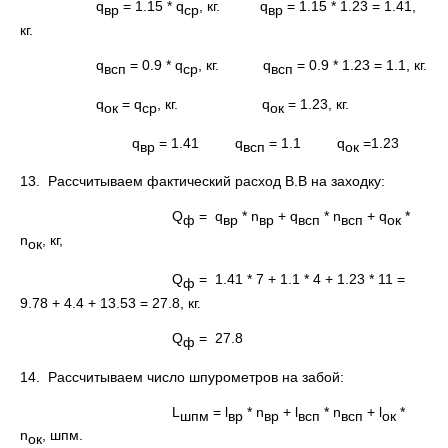
q
= 1.15 * q
, кг. q
= 1.15 * 1.23 = 1.41,
вр
ср
вр
кг.
q
= 0.9 * q
, кг. q
= 0.9 * 1.23 = 1.1, кг.
всп
ср
всп
q
= q
, кг. q
= 1.23, кг.
ок
ср
ок
q
= 1.41 q
= 1.1 q
=1.23
вр
всп
ок
13. Рассчитываем фактический расход В.В на заходку:
Q
= q
* n
+ q
* n
+ q
*
ф
вр
вр
всп
всп
ок
n
, кг,
ок
Q
= 1.41 * 7 + 1.1 * 4 + 1.23 * 11 =
ф
9.78 + 4.4 + 13.53 = 27.8, кг.
Q
= 27.8
ф
14. Рассчитываем число шпурометров на забой:
L
= l
* n
+ l
* n
+ l
*
шпм
вр
вр
всп
всп
ок
n
, шпм.
ок