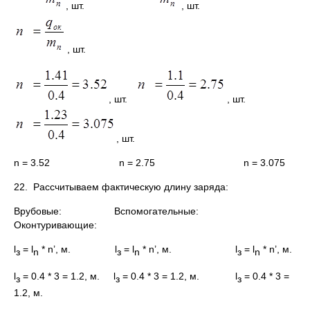
, шт.
, шт.
, шт.
, шт.
, шт.
, шт.
n = 3.52 n = 2.75 n = 3.075
22. Рассчитываем фактическую длину заряда:
Врубовые: Вспомогательные:
Оконтуривающие:
l
= l
* n’, м. l
= l
* n’, м. l
= l
* n’, м.
з
n
з
n
з
n
l
= 0.4 * 3 = 1.2, м. l
= 0.4 * 3 = 1.2, м. l
= 0.4 * 3 =
з
з
з
1.2, м.