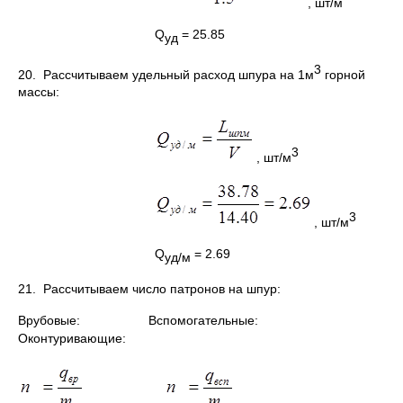
, шт/м
Q
= 25.85
уд
3
20. Рассчитываем удельный расход шпура на 1м
горной
массы:
3
, шт/м
3
, шт/м
Q
= 2.69
уд/м
21. Рассчитываем число патронов на шпур:
Врубовые: Вспомогательные:
Оконтуривающие: