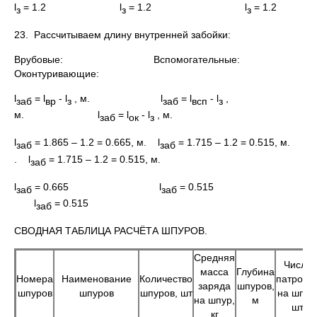
l
= 1.2 l
= 1.2 l
= 1.2
з
з
з
23. Рассчитываем длину внутренней забойки:
Врубовые: Вспомогательные:
Оконтуривающие:
l
= l
- l
, м. l
= l
- l
,
заб
вр
з
заб
всп
з
м. l
= l
- l
, м.
заб
ок
з
l
= 1.865 – 1.2 = 0.665, м. l
= 1.715 – 1.2 = 0.515, м.
заб
заб
. l
= 1.715 – 1.2 = 0.515, м.
заб
l
= 0.665 l
= 0.515
заб
заб
l
= 0.515
заб
СВОДНАЯ ТАБЛИЦА РАСЧЁТА ШПУРОВ.
Средняя
Число
масса
Глубина
Номера
Наименование
Количество
патроно
заряда
шпуров,
шпуров
шпуров
шпуров, шт
на шпур
на шпур,
м
шт
кг