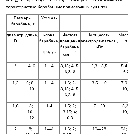
l
характеристика барабанных прямоточных сушилок
Размеры
Угол на-
барабана,
я
диаметр,
длина,
клона
Частота
Мощность
Масса*,
D
L
барабана,
вращения
электродвигателя',
т
барабана.
кВт
градус
1
мин—
!
4; 6
1—4
3,15; 4; 5;
2,3—3,5
5,4—
6,3; 8
6.2
1,2
6; 8;
1—4
1,6; 2-
3,5—10
7,9—
10
3,15; 4; 5;
10,1
6,3; 8
1,6
8;
1-4
1,5; 2;
7—20
15,2—
10;
3,15; 4;
19,2
12
6,3
2
8;
1—4
1,6; 2;
10—28
S4; 2;