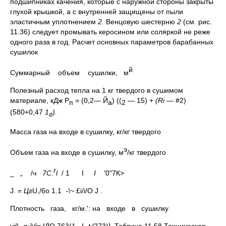
подшипниках качения, которые с наружной стороны закрыты
глухой крышкой, а с внутренней защищены от пыли
эластичным уплотнением
2.
Венцовую шестерню
2
(см. рис.
11.36) следует промывать керосином или соляркой не реже
одного раза в год. Расчет основных параметров барабанных
сушилок
й
Суммарный объем сушилки, м
Полезный расход тепла на 1 кг твердого в сушимом
материале, кДж Р
= (0,2— Й
) ((
— 15) +
(
Ri
—
#2)
п
а
2
(580+0,47
1
).
г
Масса газа на входе в сушилку, кг/кг твердого
э
Объем газа на входе в сушилку, м
/кг твердого
r
_ „ /ч
7C.
l
/ 1 I
I
'0"7К>
J. =
Ц
г
U,/6o 1.1
-\~
£i/i/O J
.
Плотность газа, кг/м.': на входе в сушилку
vi^-
q,jVi=
IДО,763(1 I-
t
/273)]. Таблица 11.58 Техническая