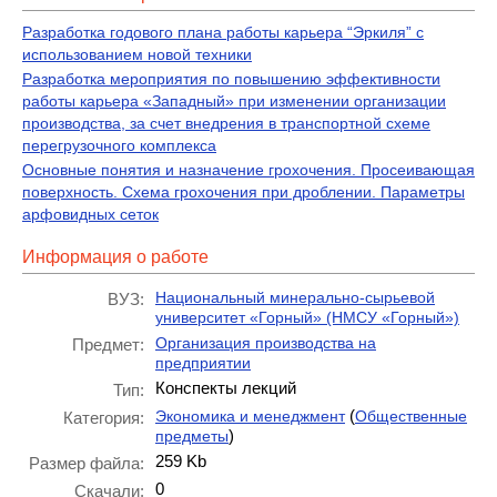
Разработка годового плана работы карьера “Эркиля” с
использованием новой техники
Разработка мероприятия по повышению эффективности
работы карьера «Западный» при изменении организации
производства, за счет внедрения в транспортной схеме
перегрузочного комплекса
Основные понятия и назначение грохочения. Просеивающая
поверхность. Схема грохочения при дроблении. Параметры
арфовидных сеток
Информация о работе
Национальный минерально-сырьевой
ВУЗ:
университет «Горный» (НМСУ «Горный»)
Организация производства на
Предмет:
предприятии
Конспекты лекций
Тип:
(
Экономика и менеджмент
Общественные
Категория:
)
предметы
259 Kb
Размер файла:
0
Скачали: