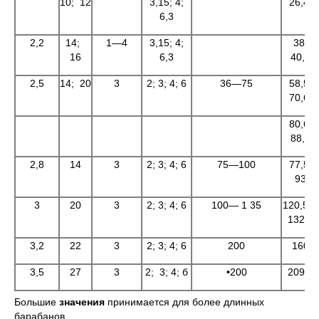
10; 12
3,15; 4;
26,4;
6,3
2,2
14;
1—4
3,15; 4;
38;
16
6,3
40,4
2,5
14; 20
3
2; 3; 4; 6
36—75
58,5;
70,6;
80,6;
88,3
2,8
14
3
2; 3; 4; 6
75—100
77,5;
93
3
20
3
2; 3; 4; 6
100— 1 35
120,5—
132,6
3,2
22
3
2; 3; 4; 6
200
160
3,5
27
3
2; 3; 4; б
•200
209,8
Большие
значения
принимается для более длинных
барабанов.