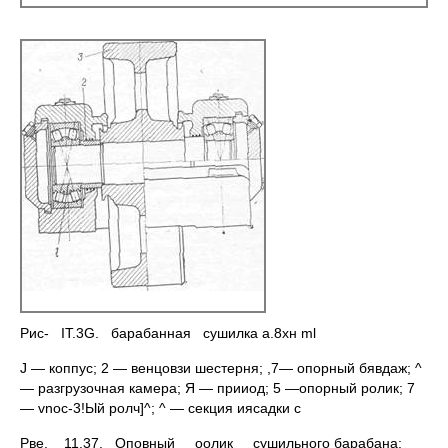
Рис- IT.3G. барабанная сушилка а.8хн ml
J — коппус; 2 — венцовзи шестерня; ,7— опорный бявдаж; ^
— разгрузочная камера; Я — прииод; 5 —опорный ролик; 7
— vnoc-3!Ый ролч]^; ^ — секция иясадки с
Рве. 11.37. Оповный оолик сушильного барабана: