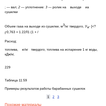
; — вал;
2 —
уплотнение:
3 —
ролик на выходе иа
сушилки
3
Объем гааа на выходе из сушилки, м
/кг твердого, У
- [<?
а
0,763 + 1.22Л1 (1 + /
Г
Расход:
топлива, кг/кг твердого, топлива на испарение 1 кг воды,
кДж/кг,
229
Таблица 11.59
Примеры результатов работы барабанных сушилок
1
2
3
Похожие материалы