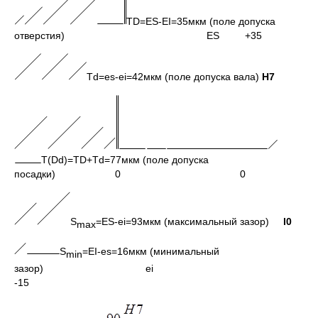
TD=ES-EI=35мкм (поле допуска
отверстия) ES +35
Td=es-ei=42мкм (поле допуска вала)
H7
T(Dd)=TD+Td=77мкм (поле допуска
посадки) 0 0
S
=ES-ei=93мкм (максимальный зазор)
l0
max
S
=EI-es=16мкм (минимальный
min
зазор) ei
-15