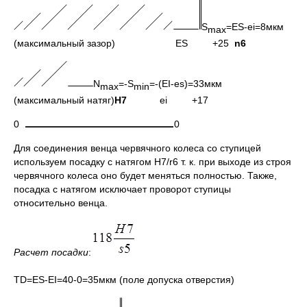
S
=ES-ei=8мкм
max
(максимальный зазор) ES +25
n6
N
=-S
=-(EI-es)=33мкм
max
min
(максимальный натяг)
H7
ei +17
0
0
Для соединения венца червячного колеса со ступицей
используем посадку с натягом H7/r6 т. к. при выходе из строя
червячного колеса оно будет меняться полностью. Также,
посадка с натягом исключает проворот ступицы
относительно венца.
Расчет посадки
:
TD=ES-EI=40-0=35мкм (поле допуска отверстия)