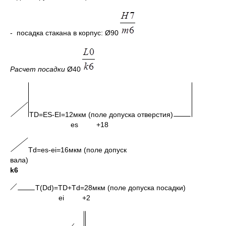
- посадка стакана в корпус: Ø90
Расчет посадки
Ø40
TD=ES-EI=12мкм (поле допуска отверстия)
es +18
Td=es-ei=16мкм (поле допуск
вала)
k6
T(Dd)=TD+Td=28мкм (поле допуска посадки)
ei +2