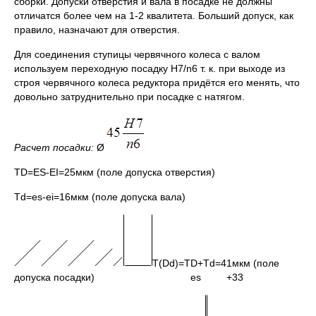
сборки. Допуски отверстия и вала в посадке не должны
отличатся более чем на 1-2 квалитета. Больший допуск, как
правило, назначают для отверстия.
Для соединения ступицы червячного колеса с валом
используем переходную посадку H7/n6 т. к. при выходе из
строя червячного колеса редуктора придётся его менять, что
довольно затруднительно при посадке с натягом.
Расчет посадки:
Ø
TD=ES-EI=25мкм (поле допуска отверстия)
Td=es-ei=16мкм (поле допуска вала)
T(Dd)=TD+Td=41мкм (поле
допуска посадки) es +33