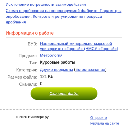
Исключение погрешности взаимодействия
Схема опробования на проектируемой фабрике. Параметры
опробования. Контроль и регулирование процесса
дробления
Информация о работе
Национальный минерально-сырьевой
ВУЗ:
университет «Горный» (НМСУ «Горный»)
Метрология
Предмет:
Курсовые работы
Тип:
(
)
Другие предметы
Естествознание
Категория:
121 Kb
Размер файла:
0
Скачали:
Скачать файл
© 2026 ВУнивере.ру
О проекте
Реклама на сайте