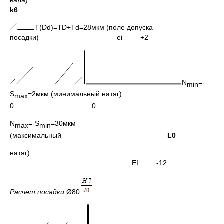
k6
T(Dd)=TD+Td=28мкм (поле допуска
посадки) ei +2
N
=-
min
S
=2мкм (минимальный натяг)
max
0 0
N
=-S
=30мкм
max
min
(максимальный
L0
натяг)
EI -12
Расчет посадки
Ø80