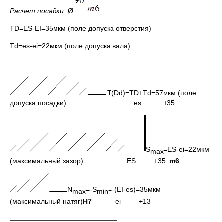
Расчет посадки:
Ø
TD=ES-EI=35мкм (поле допуска отверстия)
Td=es-ei=22мкм (поле допуска вала)
T(Dd)=TD+Td=57мкм (поле
допуска посадки) es +35
S
=ES-ei=22мкм
max
(максимальный зазор) ES +35
m6
N
=-S
=-(EI-es)=35мкм
max
min
(максимальный натяг)
H7
ei +13