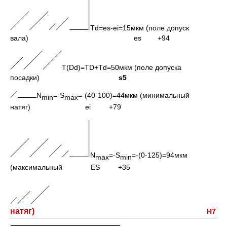
Td=es-ei=15мкм (поле допуск
вала) es +94
T(Dd)=TD+Td=50мкм (поле допуска
посадки)
s5
N
=-S
=-(40-100)=44мкм (минимальный
min
max
натяг) ei +79
N
=-S
=-(0-125)=94мкм
max
min
(максимальный ES +35
натяг)
H
7