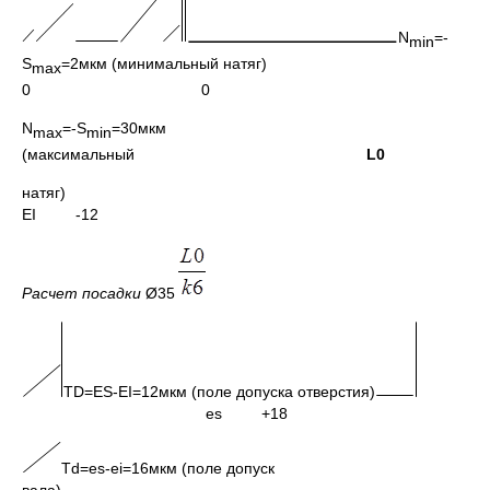
N
=-
min
S
=2мкм (минимальный натяг)
max
0 0
N
=-S
=30мкм
max
min
(максимальный
L0
натяг)
EI -12
Расчет посадки
Ø35
TD=ES-EI=12мкм (поле допуска отверстия)
es +18
Td=es-ei=16мкм (поле допуск
вала)