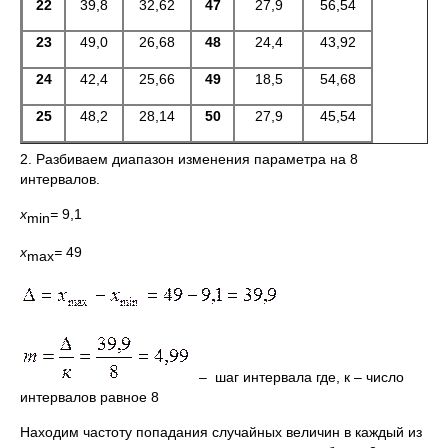
22
39,8
32,62
47
27,9
56,54
23
49,0
26,68
48
24,4
43,92
24
42,4
25,66
49
18,5
54,68
25
48,2
28,14
50
27,9
45,54
2. Разбиваем диапазон изменения параметра на 8
интервалов.
х
=
9,1
min
х
=
49
max
–
шаг интервала где, к – число
интервалов равное 8
Находим частоту попадания случайных величин в каждый из