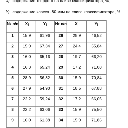
Х
– содержание твердого на сливе классификатора, %;
i
Y
– содержание класса -80 мкм на сливе классификатора, %.
i
№ п/п
Х
Y
№ п/п
Х
Y
i
i
i
i
1
15,9
61,96
26
28,9
46,52
2
15,9
67,34
27
24,4
55,84
3
16,0
65,16
28
19,7
66,20
4
16,3
65,24
29
17,2
71,08
5
28,9
56,82
30
15,9
70,84
6
27,9
54,90
31
18,5
67,88
7
22,2
59,24
32
17,2
66,06
8
22,2
63,06
33
15,9
75,50
9
16,0
61,38
34
15,9
71,86