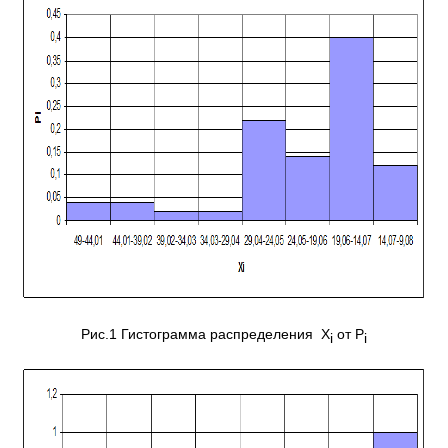
Рис.1 Гистограмма распределения X
от P
i
i