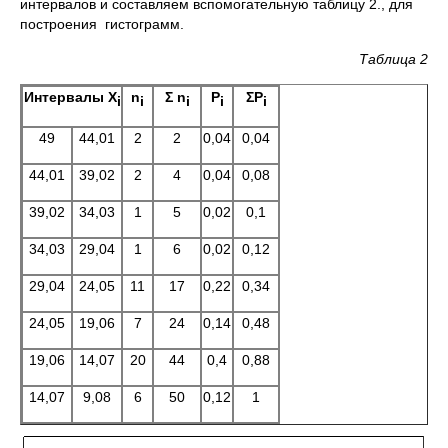
интервалов и составляем вспомогательную таблицу 2., для
построения гистограмм.
Таблица 2
Интервалы Х
n
Σ n
P
ΣP
i
i
i
i
i
49
44,01
2
2
0,04
0,04
44,01
39,02
2
4
0,04
0,08
39,02
34,03
1
5
0,02
0,1
34,03
29,04
1
6
0,02
0,12
29,04
24,05
11
17
0,22
0,34
24,05
19,06
7
24
0,14
0,48
19,06
14,07
20
44
0,4
0,88
14,07
9,08
6
50
0,12
1