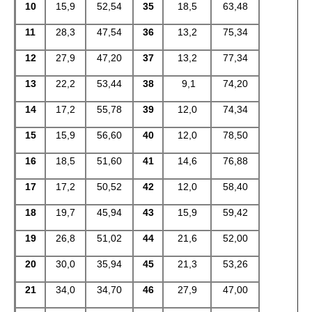
10
15,9
52,54
35
18,5
63,48
11
28,3
47,54
36
13,2
75,34
12
27,9
47,20
37
13,2
77,34
13
22,2
53,44
38
9,1
74,20
14
17,2
55,78
39
12,0
74,34
15
15,9
56,60
40
12,0
78,50
16
18,5
51,60
41
14,6
76,88
17
17,2
50,52
42
12,0
58,40
18
19,7
45,94
43
15,9
59,42
19
26,8
51,02
44
21,6
52,00
20
30,0
35,94
45
21,3
53,26
21
34,0
34,70
46
27,9
47,00