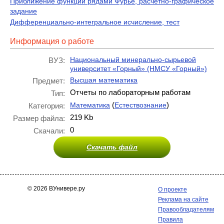
Приближение функций рядами Фурье, расчетно-графическое
задание
Дифференциально-интегральное исчисление, тест
Информация о работе
Национальный минерально-сырьевой
ВУЗ:
университет «Горный» (НМСУ «Горный»)
Высшая математика
Предмет:
Отчеты по лабораторным работам
Тип:
(
)
Математика
Естествознание
Категория:
219 Kb
Размер файла:
0
Скачали:
Скачать файл
© 2026 ВУнивере.ру
О проекте
Реклама на сайте
Правообладателям
Правила