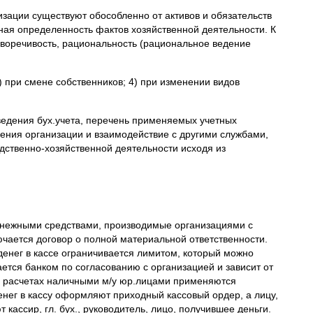
зации существуют обособленно от активов и обязательств
ная определенность фактов хозяйственной деятельности. К
воречивость, рациональность (рациональное ведение
) при смене собственников; 4) при изменении видов
едения бух.учета, перечень применяемых учетных
ления организации и взаимодействие с другими службами,
дственно-хозяйственной деятельности исходя из
денежными средствами, производимые организациями с
чается договор о полной материальной ответственности.
денег в кассе ограничивается лимитом, который можно
вается банком по согласованию с организацией и зависит от
ри расчетах наличными м/у юр.лицами применяются
ег в кассу оформляют приходный кассовый ордер, а лицу,
ассир, гл. бух., руководитель, лицо, получившее деньги.