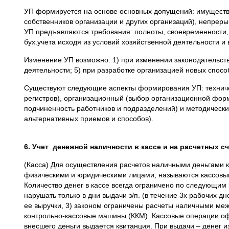
УП формируется на основе основных допущений: имуществен
собственников организации и других организаций), непрер
УП предъявляются требования: полноты, своевременности,
бух.учета исходя из условий хозяйственной деятельности и
Изменение УП возможно: 1) при изменении законодательства
деятельности; 5) при разработке организацией новых спосо
Существуют следующие аспекты формирования УП: техничес
регистров), организационный (выбор организационной форм
подчиненность работников и подразделений) и методически
альтернативных приемов и способов).
6. Учет денежной наличности в кассе и на расчетных 
(Касса) Для осуществления расчетов наличными деньгами 
физическими и юридическими лицами, называются кассовым
Количество денег в кассе всегда ограничено по следующим 
нарушать только в дни выдачи з/п. (в течение 3х рабочих д
ее выручки, 3) законом ограничены расчеты наличными меж
контрольно-кассовые машины (ККМ). Кассовые операции оф
внесшего деньги выдается квитанция. При выдачи – денег и