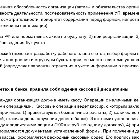
ная обособленность организации (активы и обязательства органи
ывность деятельности, последовательность применения УП, времен
 осмотрительности, приоритет содержания перед формой, непроти
 величины организации).
 РФ или нормативных актов по бух.учету; 2) при реорганизации; 3
бов ведения бух.учета.
кий (включает разработку рабочего плана счетов, выбор формы в
ы построения и структуры бухгалтерии, ее место в системе управ
й (определяет варианты отражения в учете информации о произво
счетах в банке, правила соблюдения кассовой дисциплины
каждая организация должна иметь кассу. Операции с наличными 
и операциями. Кассовые операции ведет кассир, с которым заклю
причинам: 1) приветствуются безналичные расчеты, 2) количество 
ней, включая день получения денег в банке). Этот лимит устанавли
ду юридическими лицами (100тыс.руб. по одному договору), 4) п
ормляются документами установленной формы. При получении ден
з кассы, оформляется расходный кассовый ордер. Его подписывают к