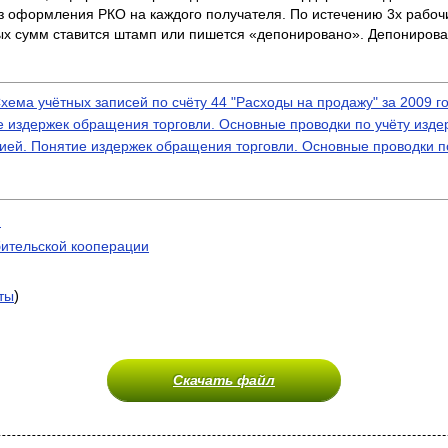
ез оформления РКО на каждого получателя. По истечению 3х рабо
ых сумм ставится штамп или пишется «депонировано». Депонированн
хема учётных записей по счёту 44 "Расходы на продажу" за 2009 г
ие издержек обращения торговли. Основные проводки по учёту изд
цией. Понятие издержек обращения торговли. Основные проводки п
)
бительской кооперации
)
ты
Скачать файл