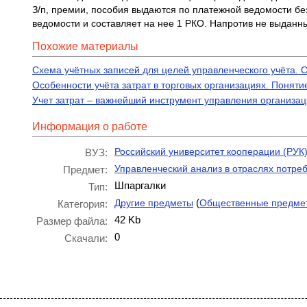
З/п, премии, пособия выдаются по платежной ведомости б
ведомости и составляет на нее 1 РКО. Напротив не выданн
Похожие материалы
Схема учётных записей для целей управленческого учёта. С
Особенности учёта затрат в торговых организациях. Понят
Учет затрат – важнейший инструмент управления организа
Информация о работе
Российский университет кооперации (РУК
ВУЗ:
Управленческий анализ в отраслях потре
Предмет:
Шпаргалки
Тип:
(
Другие предметы
Общественные предме
Категория:
42 Kb
Размер файла:
0
Скачали: