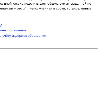
чих дней кассир подсчитывает общую сумму выданной по
ая з/п – это з/п, неполученная в сроки, установленные
од
ержек обращения
о учёту издержек обращения