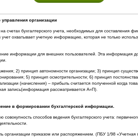
е управления организации
на счетах бухгалтерского учета, необходимых для составления ф
 учет охватывает учетную информацию, которая не только использ
ление информации для внешних пользователей. Эта информация д
ии.
жения; 2) принцип автономности организации; 3) принцип существен
нирования; 5) принцип осмотрительности; 6) принцип постоянства
ализации (начисления) – прибыль считается полученной когда това
ойная запись(информация рассматривается А=П).
ачение в формировании бухгалтерской информации.
ю совокупность способов ведения бухгалтерского учета: первично
деятельности.
ль организации приказом или распоряжением. (ПБУ 1/98 «Учетная 