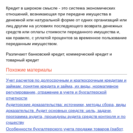
Кредит в широком смысле - это система экономических
отношений, возникающая при передаче имущества в
денежной или натуральной форме от одних организаций или
лиц другим на условиях последующего возврата денежных
средств или оплаты стоимости переданного имущества и,
как правило, с уплатой процентов за временное пользование
переданным имуществом.
Различают банковский кредит, коммерческий кредит и
товарный кредит
Похожие материалы
Учет расчетов по долгосрочным и краткосрочным кредитам и
займам: понятие кредита и займа, их виды, нормативное
регулирование, отражение в учете и бухгалтерской
отчетности
Аудиторские доказательства: источники, методы сбора, виды
доказательств. Аудит основных средств: цель, задачи,
программа аудита, процедуры аудита средств контроля и по
существу
Особенности бухгалтерского учета продажи товаров (работ,