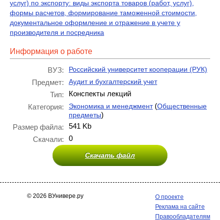
услуг) по экспорту: виды экспорта товаров (работ, услуг),
формы расчетов, формирование таможенной стоимости,
документальное оформление и отражение в учете у
производителя и посредника
Информация о работе
Российский университет кооперации (РУК)
ВУЗ:
Аудит и бухгалтерский учет
Предмет:
Конспекты лекций
Тип:
(
Экономика и менеджмент
Общественные
Категория:
)
предметы
541 Kb
Размер файла:
0
Скачали:
Скачать файл
© 2026 ВУнивере.ру
О проекте
Реклама на сайте
Правообладателям