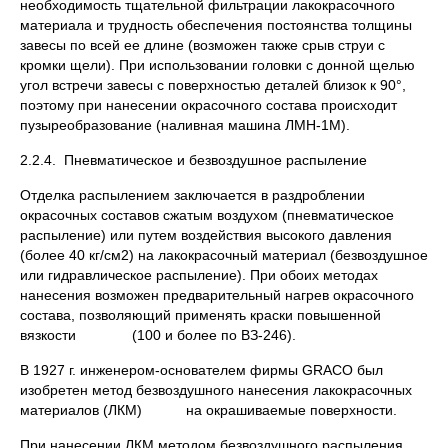
необходимость тщательной фильтрации лакокрасочного
материала и трудность обеспечения постоянства толщины
завесы по всей ее длине (возможен также срыв струи с
кромки щели). При использовании головки с донной щелью
угол встречи завесы с поверхностью деталей близок к 90°,
поэтому при нанесении окрасочного состава происходит
пузыреобразование (наливная машина ЛМН-1М).
2.2.4. Пневматическое и безвоздушное распыление
Отделка распылением заключается в раздроблении
окрасочных составов сжатым воздухом (пневматическое
распыление) или путем воздействия высокого давления
(более 40 кг/см2) на лакокрасочный материал (безвоздушное
или гидравлическое распыление). При обоих методах
нанесения возможен предварительный нагрев окрасочного
состава, позволяющий применять краски повышенной
вязкости (100 и более по ВЗ-246).
В 1927 г. инженером-основателем фирмы GRACO был
изобретен метод безвоздушного нанесения лакокрасочных
материалов (ЛКМ) на окрашиваемые поверхности.
При нанесении ЛКМ методом безвоздушного распыления