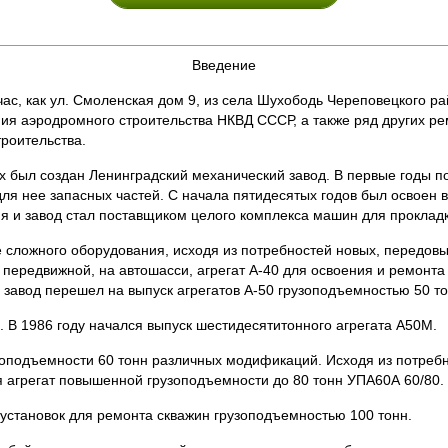
Введение
ас, как ул. Смоленская дом 9, из села Шухободь Череповецкого р
я аэродромного строительства НКВД СССР, а также ряд других ре
роительства.
их был создан Ленинградский механический завод. В первые годы п
ля нее запасных частей. С начала пятидесятых годов был освоен в
ия и завод стал поставщиком целого комплекса машин для проклад
ее сложного оборудования, исходя из потребностей новых, передо
передвижной, на автошасси, агрегат А-40 для освоения и ремонта 
у завод перешел на выпуск агрегатов А-50 грузоподъемностью 50 то
. В 1986 году начался выпуск шестидесятитонного агрегата А50М.
оподъемности 60 тонн различных модификаций. Исходя из потребно
 агрегат повышенной грузоподъемности до 80 тонн УПА60А 60/80.
 установок для ремонта скважин грузоподъемностью 100 тонн.