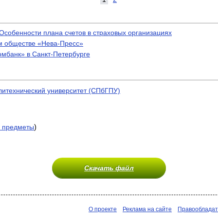
. Особенности плана счетов в страховых организациях
ом обществе «Нева-Пресс»
омбанк» в Санкт-Петербурге
литехнический университет (СПбГПУ)
)
 предметы
Скачать файл
О проекте
Реклама на сайте
Правооблада