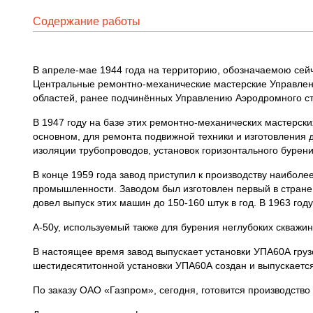
Содержание работы
В апреле-мае 1944 года на территорию, обозначаемою сейч
Центральные ремонтно-механические мастерские Управлени
областей, ранее подчинённых Управлению Аэродромного ст
В 1947 году на базе этих ремонтно-механических мастерск
основном, для ремонта подвижной техники и изготовления д
изоляции трубопроводов, установок горизонтального бурен
В конце 1959 года завод приступил к производству наибол
промышленности. Заводом был изготовлен первый в стране 
довел выпуск этих машин до 150-160 штук в год. В 1963 год
А-50у, используемый также для бурения неглубоких скважин
В настоящее время завод выпускает установки УПА60А груз
шестидесятитонной установки УПА60А создан и выпускается
По заказу ОАО «Газпром», сегодня, готовится производство