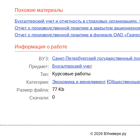
Похожие материалы
Бухгалтерский учет и отчетность в страховых организациях
Отчет о производственной практике в закрытом акционерн
Отчет о производственной практике в филиале ОАО «Газпр
Информация о работе
Санкт-Петербургский государственный по
ВУЗ:
Бухгалтерский учет
Предмет:
Курсовые работы
Тип:
(
Экономика и менеджмент
Общественные
Категория:
77 Kb
Размер файла:
0
Скачали:
© 2026 ВУнивере.ру