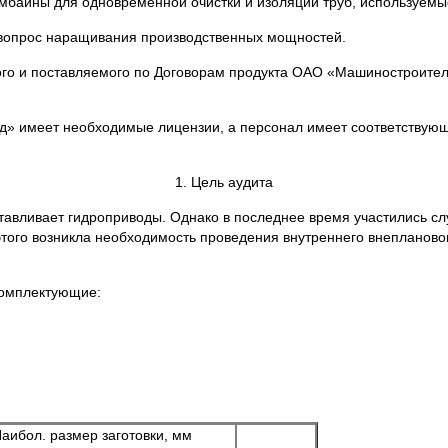
омбайны для одновременной очистки и изоляции труб, используем
к вопрос наращивания производственных мощностей.
ого и поставляемого по Договорам продукта ОАО «Машиностроите
д» имеет необходимые лицензии, а персонал имеет соответствую
1. Цель аудита
авливает гидроприводы. Однако в последнее время участились слу
 этого возникла необходимость проведения внутреннего внепланов
комплектующие:
аибол. размер заготовки, мм